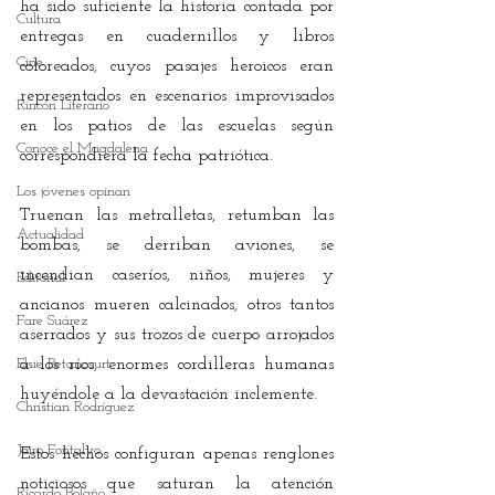
ha sido suficiente la historia contada por 
Cultura
entregas en cuadernillos y libros 
Cine
coloreados, cuyos pasajes heroicos eran 
representados en escenarios improvisados 
Rincón Literario
en los patios de las escuelas según 
Conoce el Magdalena
correspondiera la fecha patriótica.
Los jóvenes opinan
Truenan las metralletas, retumban las 
Actualidad
bombas, se derriban aviones, se 
incendian caseríos, niños, mujeres y 
Editorial
ancianos mueren calcinados, otros tantos 
Fare Suárez
aserrados y sus trozos de cuerpo arrojados 
Elsie Betancourt
a los ríos, enormes cordilleras humanas 
huyéndole a la devastación inclemente. 
Christian Rodríguez
Jairo Fontalvo
Estos hechos configuran apenas renglones 
noticiosos que saturan la atención 
Ricardo Bolaño