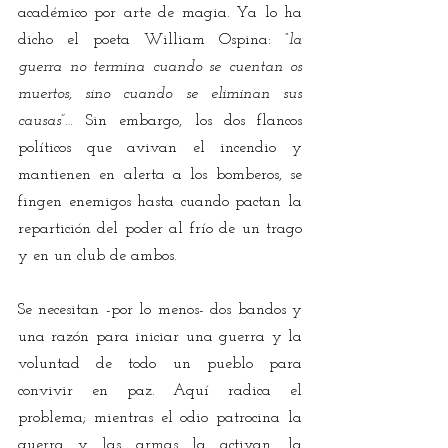
académico por arte de magia. Ya lo ha 
dicho el poeta William Ospina: 
“la 
guerra no termina cuando se cuentan os 
muertos, sino cuando se eliminan sus 
causas”…
 Sin embargo, los dos flancos 
políticos que avivan el incendio y 
mantienen en alerta a los bomberos, se 
fingen enemigos hasta cuando pactan la 
repartición del poder al frío de un trago 
y en un club de ambos.
Se necesitan -por lo menos- dos bandos y 
una razón para iniciar una guerra y la 
voluntad de todo un pueblo para 
convivir en paz. Aquí radica el 
problema; mientras el odio patrocina la 
guerra y las armas la activan, la 