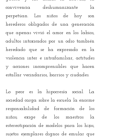
convivencia deshumanizante la 
perpetúan. Los niños de hoy son 
herederos obligados de una generación 
que apenas vivió el amor en los labios, 
adultos intoxicados por un odio también 
heredado que se ha expresado en la 
violencia inter e intrafamiliar, actitudes 
y acciones incomprensibles que hacen 
estallar vecindarios, barrios y ciudades. 
Lo peor es la hipocresía social. La 
sociedad carga sobre la escuela la enorme 
responsabilidad de formación de los 
niños; exige de los maestros la 
estereotipación de modelos para los hijos, 
sujetos ejemplares dignos de emular que 