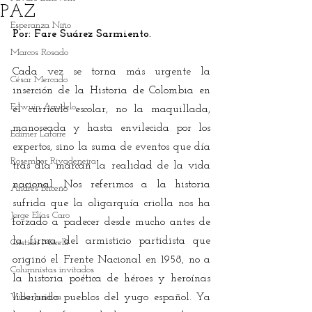
PAZ
Esperanza Niño
Por: Fare Suárez Sarmiento. 
Marcos Rosado
Cada vez se torna más urgente la 
César Mercado
inserción de la Historia de Colombia en 
Edwuin Agudelo
el currículo escolar, no la maquillada, 
manoseada y hasta envilecida por los 
Edimer Latorre
expertos, sino la suma de eventos que día 
Rosember Rivadeneira
tras día marcan la realidad de la vida 
nacional. Nos referimos a la historia 
Andrés Briceño
sufrida que la oligarquía criolla nos ha 
Jorge Elías Caro
forzado a padecer desde mucho antes de 
la firma del armisticio partidista que 
Cristian Morelli
originó el Frente Nacional en 1958, no a 
Columnistas invitados
la historia poética de héroes y heroínas 
Vida Jurídica
liberando pueblos del yugo español. Ya 