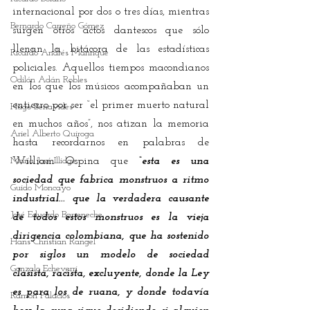
internacional por dos o tres días, mientras 
Bernardo Carreño Gómez
surgen otros actos dantescos que sólo 
llenan la bitácora de las estadísticas 
Ricardo Andrés Manrique
policiales. Aquellos tiempos macondianos 
Odilón Adán Robles
en los que los músicos acompañaban un 
entierro por ser “el primer muerto natural 
Hugo Benavides
en muchos años”, nos atizan la memoria 
Ariel Alberto Quiroga
hasta recordarnos en palabras de 
María José Illidge
William Ospina que 
“esta es una 
sociedad que fabrica monstruos a ritmo 
Guido Moncayo
industrial... que la verdadera causante 
José Eduardo Barreneche
de todos estos monstruos es la vieja 
dirigencia colombiana, que ha sostenido 
Hans Christian Rangel
por siglos un modelo de sociedad 
Gonzalo Echeverri
clasista, racista, excluyente, donde la Ley 
es para los de ruana, y donde todavía 
Ramón Palacios