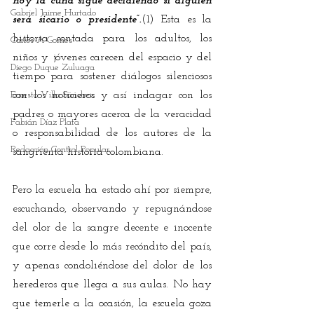
hoy la cuna sigue decidiendo si alguien 
Gabriel Jaime Hurtado
será sicario o presidente”.
(1) Esta es la 
historia contada para los adultos, los 
Carlos A Gomes
niños y jóvenes carecen del espacio y del 
Diego Duque Zuluaga
tiempo para sostener diálogos silenciosos 
Ernesto Villa Sánchez
con los noticieros y así indagar con los 
padres o mayores acerca de la veracidad 
Fabián Díaz Plata
o responsabilidad de los autores de la 
Redacción Control Popular
sangrienta historia colombiana. 
Pero la escuela ha estado ahí por siempre, 
escuchando, observando y repugnándose 
del olor de la sangre decente e inocente 
que corre desde lo más recóndito del país, 
y apenas condoliéndose del dolor de los 
herederos que llega a sus aulas. No hay 
que temerle a la ocasión, la escuela goza 