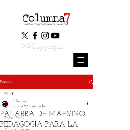
©®Copyright
Entrada
C7
Columna 7
C7
8 oct 2022
5 min de lectura
PALABRA DE MAESTRO:
Rafael Porto
PEDAGOGÍA PARA LA
Álvaro Echeverri