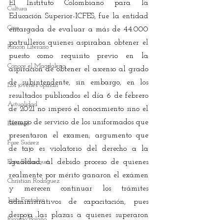
El Instituto Colombiano para la 
Cultura
Educación Superior-ICFES, fue la entidad 
Cine
encargada de evaluar a más de 44.000 
patrulleros quienes aspiraban obtener el 
Rincón Literario
puesto como requisito previo en la 
Conoce el Magdalena
aspiración de obtener el ascenso al grado 
de subintendente, sin embargo, en los 
Los jóvenes opinan
resultados publicados el día 6 de febrero 
Actualidad
de 2021 no imperó el conocimiento sino el 
tiempo de servicio de los uniformados que 
Editorial
presentaron el examen; argumento que 
Fare Suárez
de tajo es violatorio del derecho a la 
Elsie Betancourt
igualdad, al debido proceso de quienes 
realmente por mérito ganaron el exámen 
Christian Rodríguez
y merecen continuar los trámites 
Jairo Fontalvo
administrativos de capacitación, pues 
despoja las plazas a quienes superaron 
Ricardo Bolaño