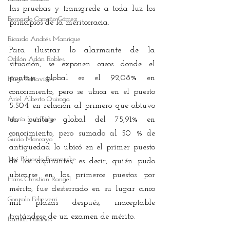
las pruebas y transgrede a toda luz los 
Bernardo Carreño Gómez
principios de la meritocracia.
Ricardo Andrés Manrique
Para ilustrar lo alarmante de la 
Odilón Adán Robles
situación, se exponen casos donde el 
puntaje global es el 92,08% en 
Hugo Benavides
conocimiento, pero se ubica en el puesto 
Ariel Alberto Quiroga
5.504 en relación al primero que obtuvo 
María José Illidge
un puntaje global del 75,91% en 
conocimiento, pero sumado al 50 % de 
Guido Moncayo
antigüedad lo ubicó en el primer puesto 
José Eduardo Barreneche
de los aspirantes; es decir, quién pudo 
ubicarse en los primeros puestos por 
Hans Christian Rangel
mérito, fue desterrado en su lugar cinco 
Gonzalo Echeverri
mil plazas después, inaceptable 
tratándose de un examen de mérito.
Ramón Palacios