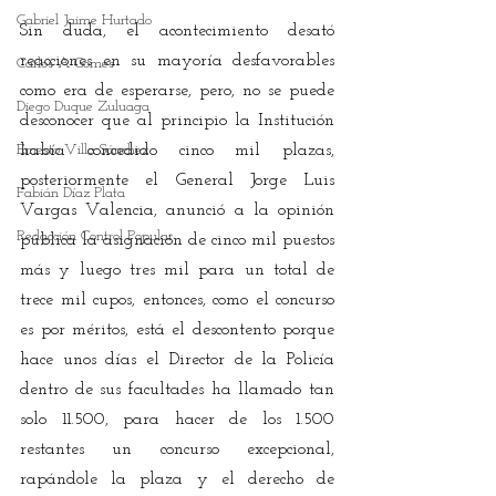
Gabriel Jaime Hurtado
Sin duda, el acontecimiento desató 
reacciones en su mayoría desfavorables 
Carlos A Gomes
como era de esperarse, pero, no se puede 
Diego Duque Zuluaga
desconocer que al principio la Institución 
Ernesto Villa Sánchez
había concedido cinco mil plazas, 
posteriormente el General Jorge Luis 
Fabián Díaz Plata
Vargas Valencia, anunció a la opinión 
Redacción Control Popular
pública la asignación de cinco mil puestos 
más y luego tres mil para un total de 
trece mil cupos, entonces, como el concurso 
es por méritos, está el descontento porque 
hace unos días el Director de la Policía 
dentro de sus facultades ha llamado tan 
solo 11.500, para hacer de los 1.500 
restantes un concurso excepcional, 
rapándole la plaza y el derecho de 