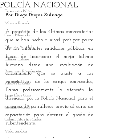
POLICÍA NACIONAL
Esperanza Niño
Por: Diego Duque Zuluaga.
Marcos Rosado
A propósito de las últimas convocatorias 
César Mercado
que se han hecho a nivel país por parte 
Edwuin Agudelo
de las diferentes entidades públicas, en 
busca de incorporar el mejor talento 
Edimer Latorre
humano desde una evaluación de 
Rosember Rivadeneira
conocimiento que se ajuste a las 
expectativas de los cargos convocados, 
Andrés Briceño
llama poderosamente la atención la 
Jorge Elías Caro
diseñada por la Policía Nacional para el 
concurso de patrulleros previo al curso de 
Cristian Morelli
capacitación para obtener el grado de 
Columnistas invitados
subintendente.
Vida Jurídica