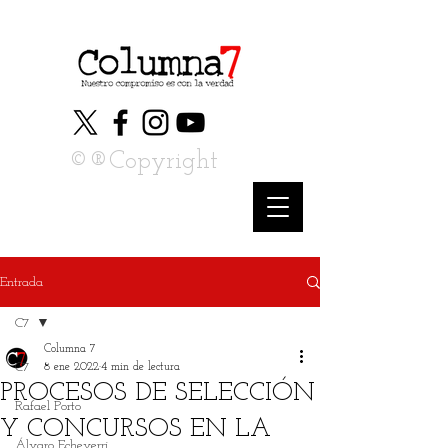
©®Copyright
Entrada
C7
Columna 7
C7
8 ene 2022
4 min de lectura
PROCESOS DE SELECCIÓN
Rafael Porto
Y CONCURSOS EN LA
Álvaro Echeverri