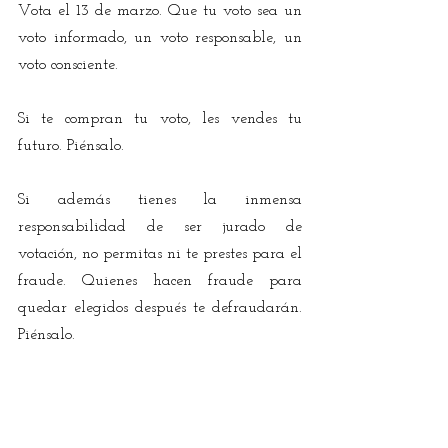
Vota el 13 de marzo. Que tu voto sea un 
voto informado, un voto responsable, un 
voto consciente.
Si te compran tu voto, les vendes tu 
futuro. Piénsalo.
Si además tienes la inmensa 
responsabilidad de ser jurado de 
votación, no permitas ni te prestes para el 
fraude. Quienes hacen fraude para 
quedar elegidos después te defraudarán. 
Piénsalo.
El 13 de marzo tenemos que ganar el 
primer tiempo del partido de la 
democracia. El segundo tiempo serán las 