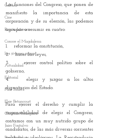
Las funciones del Congreso, que ponen de 
Cultura
manifiesto la importancia de esta 
Cine
corporación y de su elección, las podemos 
Rincón Literario
agrupar o resumir en cuatro:
Conoce el Magdalena
1.    reformar la constitución,
Los jóvenes opinan
2.    hacer las leyes,
3.    ejercer control político sobre el 
Actualidad
gobierno,
Editorial
4.    elegir y juzgar a los altos 
dignatarios del Estado.
Fare Suárez
Elsie Betancourt
Para ejercer el derecho y cumplir la 
responsabilidad de elegir el Congreso, 
Christian Rodríguez
contamos con un muy nutrido grupo de 
Jairo Fontalvo
candidatos, de las más diversas corrientes 
Ricardo Bolaño
políticas e ideológicas. La Registraduría 