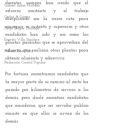
decentes, siempre han creído que el 
Gabriel Jaime Hurtado
esfuerzo constante y el trabajo 
Carlos A Gomes
disciplinado son la única ruta para 
conseguir su sustento y superarse; y otros 
Diego Duque Zuluaga
candidatos han sido y son como las 
Ernesto Villa Sánchez
plantas parásitas que se aprovechan del 
esfuerzo que realizan otras plantas para 
Fabián Díaz Plata
obtener alimento y sobrevivir.
Redacción Control Popular
Por fortuna encontramos candidatos que 
la mayor parte de su camino al éxito ha 
pasado por kilómetros de servicio a los 
demás; pero duele encontrar candidatos 
que consideran que ser servidor público 
consiste en que ellos se sirvan de los 
demás.