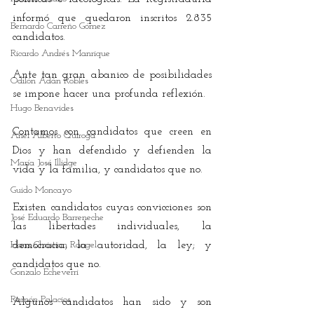
informó que quedaron inscritos 2.835 
Bernardo Carreño Gómez
candidatos.
Ricardo Andrés Manrique
Ante tan gran abanico de posibilidades 
Odilón Adán Robles
se impone hacer una profunda reflexión.
Hugo Benavides
Contamos con candidatos que creen en 
Ariel Alberto Quiroga
Dios y han defendido y defienden la 
María José Illidge
vida y la familia, y candidatos que no.
Guido Moncayo
Existen candidatos cuyas convicciones son 
José Eduardo Barreneche
las libertades individuales, la 
Hans Christian Rangel
democracia, la autoridad, la ley; y 
candidatos que no.
Gonzalo Echeverri
Ramón Palacios
Algunos candidatos han sido y son 