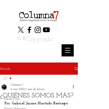
©®Copyright
Entrada
C7
Columna 7
C7
11 mar 2022
3 min de lectura
¿QUIÉNES SOMOS MÁS?
Rafael Porto
Por: Gabriel Jaime Hurtado Restrepo.
Álvaro Echeverri