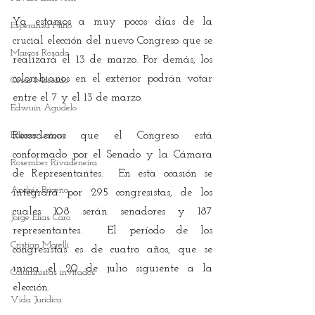
Ya estamos a muy pocos días de la 
Esperanza Niño
crucial elección del nuevo Congreso que se 
Marcos Rosado
realizará el 13 de marzo. Por demás, los 
colombianos en el exterior podrán votar 
César Mercado
entre el 7 y el 13 de marzo.
Edwuin Agudelo
Edimer Latorre
Recordemos que el Congreso está 
conformado por el Senado y la Cámara 
Rosember Rivadeneira
de Representantes.  En esta ocasión se 
Andrés Briceño
integrará por 295 congresistas, de los 
cuales 108 serán senadores y 187 
Jorge Elías Caro
representantes.  El período de los 
Cristian Morelli
congresistas es de cuatro años, que se 
inicia el 20 de julio siguiente a la 
Columnistas invitados
elección.
Vida Jurídica