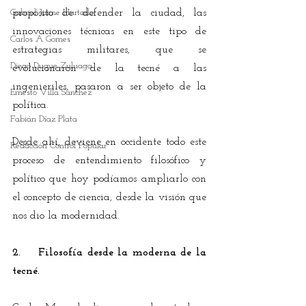
Gabriel Jaime Hurtado
propósito de defender la ciudad, las 
innovaciones técnicas en este tipo de 
Carlos A Gomes
estrategias militares, que se 
Diego Duque Zuluaga
evolucionaron de la tecné a las 
ingenieriles, pasaron a ser objeto de la 
Ernesto Villa Sánchez
política.
Fabián Díaz Plata
Desde ahí, deviene en occidente todo este 
Redacción Control Popular
proceso de entendimiento filosófico y 
político que hoy podíamos ampliarlo con 
el concepto de ciencia, desde la visión que 
nos dio la modernidad.
2.    Filosofía desde la moderna de la 
tecné.