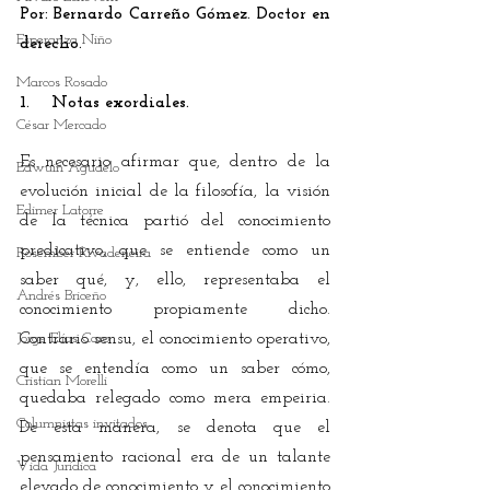
Por: Bernardo Carreño Gómez. Doctor en 
Esperanza Niño
derecho.
Marcos Rosado
1.    Notas exordiales.
César Mercado
Es necesario afirmar que, dentro de la 
Edwuin Agudelo
evolución inicial de la filosofía, la visión 
Edimer Latorre
de la técnica partió del conocimiento 
predicativo, que se entiende como un 
Rosember Rivadeneira
saber qué, y, ello, representaba el 
Andrés Briceño
conocimiento propiamente dicho. 
Jorge Elías Caro
Contrario sensu, el conocimiento operativo, 
que se entendía como un saber cómo, 
Cristian Morelli
quedaba relegado como mera empeiria. 
Columnistas invitados
De esta manera, se denota que el 
pensamiento racional era de un talante 
Vida Jurídica
elevado de conocimiento y el conocimiento 