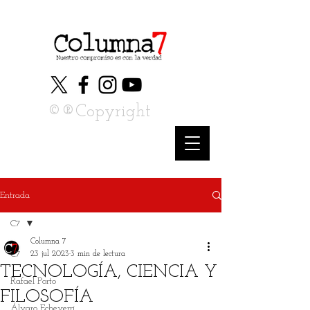
©®Copyright
Entrada
C7
Columna 7
C7
23 jul 2023
3 min de lectura
TECNOLOGÍA, CIENCIA Y
Rafael Porto
FILOSOFÍA
Álvaro Echeverri