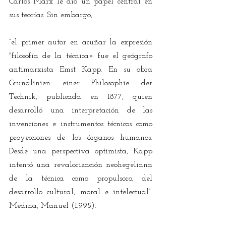
Carlos Marx le dio un papel central en 
sus teorías. Sin embargo, 
“el primer autor en acuñar la expresión 
"filosofía de la técnica» fue el geógrafo 
antimarxista Emst Kapp. En su obra 
Grundlinien einer Philosophie der 
Technik, publicada en 1877, quien 
desarrolló una interpretación de las 
invenciones e instrumentos técnicos como 
proyecciones de los órganos humanos. 
Desde una perspectiva optimista, Kapp 
intentó una revalorización neohegeliana 
de la técnica como propulsora del 
desarrollo cultural, moral e intelectual”. 
Medina, Manuel (1.995).