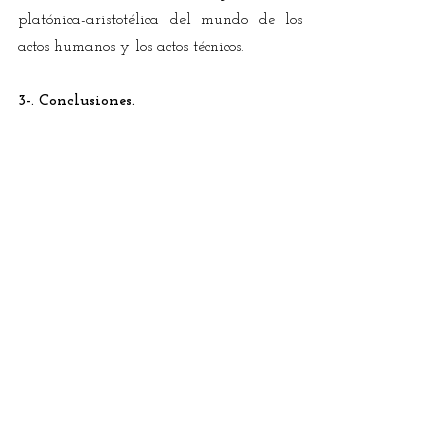
platónica-aristotélica del mundo de los 
actos humanos y los actos técnicos. 
3-. Conclusiones.
Es evidente que no hay una posibilidad 
única de comprender filosóficamente el 
mundo de lo técnico, lo tecnológico y lo 
científico cómo de la persona humana y 
sus órdenes material, espiritual, 
transcendente, cósmico etc, dado que todo 
este universo onmicomprensivo del 
desarrollo y evolución humana ha sido 
develado para nuestro conocimiento y 
disfrute, no para la degradación humana 
-lo que se ha hecho a través del 