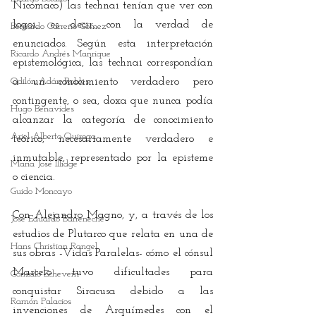
Nicómaco) las technai tenían que ver con 
logoi, es decir, con la verdad de 
Bernardo Carreño Gómez
enunciados. Según esta interpretación 
Ricardo Andrés Manrique
epistemológica, las technai correspondían 
Odilón Adán Robles
a un conocimiento verdadero pero 
contingente, o sea, doxa que nunca podía 
Hugo Benavides
alcanzar la categoría de conocimiento 
Ariel Alberto Quiroga
teórico, necesariamente verdadero e 
inmutable, representado por la episteme 
María José Illidge
o ciencia.
Guido Moncayo
Con Alejandro Magno, y, a través de los 
José Eduardo Barreneche
estudios de Plutarco que relata en una de 
Hans Christian Rangel
sus obras -Vidas Paralelas- cómo el cónsul 
Marcelo tuvo dificultades para 
Gonzalo Echeverri
conquistar Siracusa debido a las 
Ramón Palacios
invenciones de Arquímedes con el 