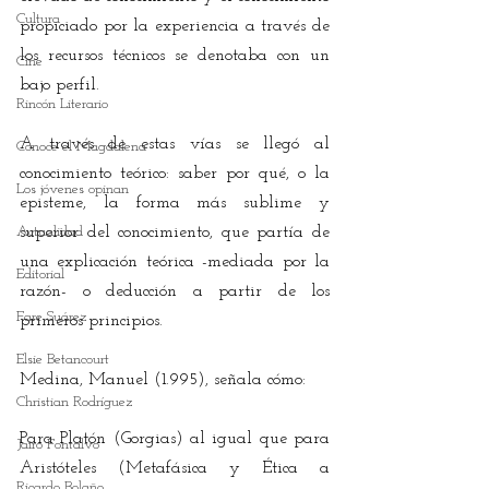
Cultura
propiciado por la experiencia a través de 
los recursos técnicos se denotaba con un 
Cine
bajo perfil.
Rincón Literario
A través de estas vías se llegó al 
Conoce el Magdalena
conocimiento teórico: saber por qué, o la 
Los jóvenes opinan
episteme, la forma más sublime y 
Actualidad
superior del conocimiento, que partía de 
una explicación teórica -mediada por la 
Editorial
razón- o deducción a partir de los 
Fare Suárez
primeros principios.
Elsie Betancourt
Medina, Manuel (1.995), señala cómo: 
Christian Rodríguez
Para Platón (Gorgias) al igual que para 
Jairo Fontalvo
Aristóteles (Metafásica y Ética a 
Ricardo Bolaño