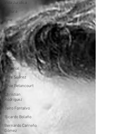
Vida Jurídica
Cultura
Cine
Rincón Literario
Conoce el
Magdalena
Los jóvenes opinan
Actualidad
Editorial
Fare Suárez
Elsie Betancourt
Christian
Rodríguez
Jairo Fontalvo
Ricardo Bolaño
Bernardo Carreño
Gómez