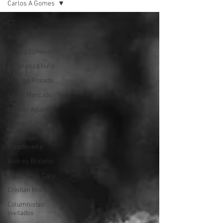
Carlos A Gomes
C7
Rafael Porto
Álvaro Echeverri
Esperanza Niño
Marcos Rosado
César Mercado
Edwuin Agudelo
Edimer Latorre
Rosember
Rivadeneira
Andrés Briceño
Jorge Elías Caro
Cristian Morelli
Columnistas
invitados