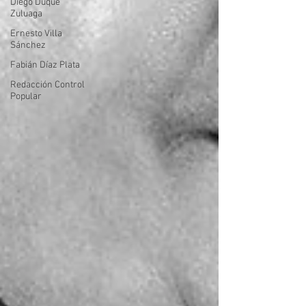
Diego Duque
Zuluaga
Ernesto Villa
Sánchez
Fabián Díaz Plata
Redacción Control
Popular