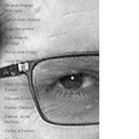
Ricardo Andrés
Manrique
Odilón Adán Robles
Hugo Benavides
Ariel Alberto
Quiroga
María José Illidge
Guido Moncayo
José Eduardo
Barreneche
Hans Christian
Rangel
Gonzalo Echeverri
Ramón Palacios
Gabriel Jaime
Hurtado
Carlos A Gomes