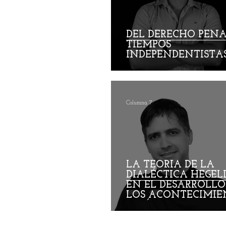
Conoce el Magdalena
Los
DEL DERECHO PEN
TIEMPOS
INDEPENDENTISTA
Elsie Betancourt
Christian
Bernardo Carreño Gómez
R
Columna 7
Ariel Alberto Quiroga
LA TEORÍA DE LA
DIALÉCTICA HEGE
EN EL DESARROLLO
LOS ACONTECIMIE
POLÍTICOS Y
ECONÓMICOS