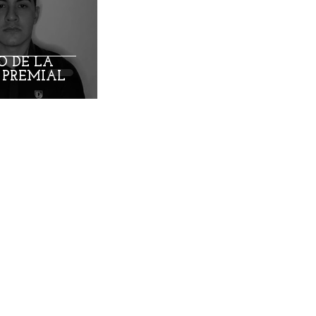
rez
O DE LA
A PREMIAL
 Benavides