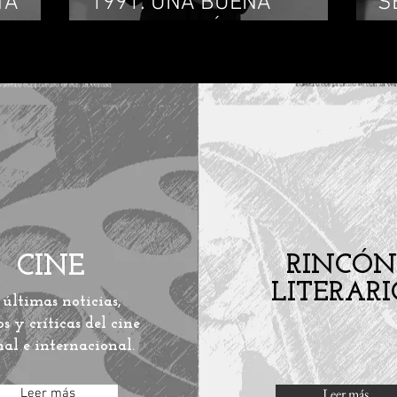
TA
1991: UNA BUENA
S
CONSTITUCIÓN
L
CINE
RINCÓN
LITERARI
 últimas noticias,
os y críticas del cine
al e internacional.
Leer más
Leer más