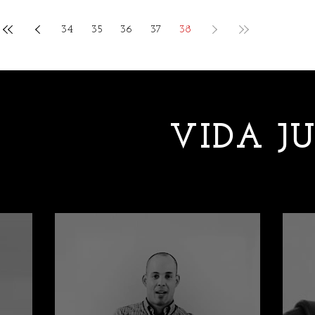
34
35
36
37
38
VIDA J