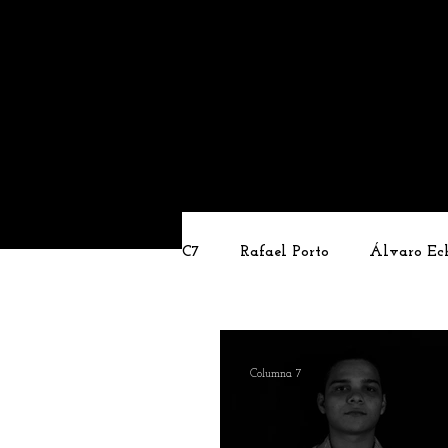
C7
Rafael Porto
Álvaro Ec
Edwuin Agudelo
Edimer 
Columna 7
Cristian Morelli
Columnis