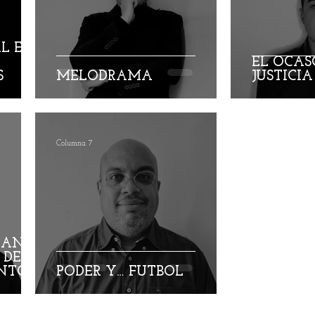
 jóvenes opinan
Actualidad
Editorial
Fare Suá
AL EN
EL OCAS
S
MELODRAMA
JUSTICI
 Rodríguez
Jairo Fontalvo
Ricardo Bolaño
icardo Andrés Manrique
Odilón Adán Robles
Hugo
Columna 7
LIANA
 DE
NTOS
PODER Y… FÚTBOL