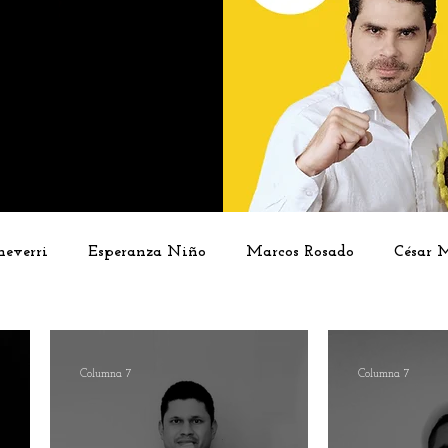
heverri
Esperanza Niño
Marcos Rosado
César 
Latorre
Rosember Rivadeneira
Andrés Briceño
J
Columna 7
Columna 7
tas invitados
Vida Jurídica
Cultura
Cine