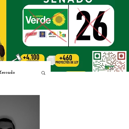
Mercado
orge Elías Caro
Rincón Literario