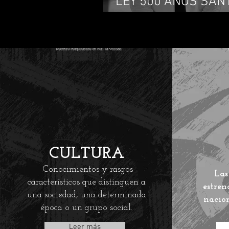
LEY 500 AÑOS SAN
MARTA
CULTURA
Conocimientos y rasgos
Las
característicos que distinguen a
estren
una sociedad, una determinada
nacion
época o un grupo social.
Leer más