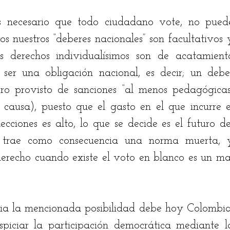
 necesario que todo ciudadano vote, no puede
s nuestros “deberes nacionales” son facultativos y
s derechos individualísimos son de acatamiento
 ser una obligación nacional, es decir; un deber
o provisto de sanciones “al menos pedagógicas”
 causa), puesto que el gasto en el que incurre el
ciones es alto, lo que se decide es el futuro del
 trae como consecuencia una norma muerta, y
erecho cuando existe el voto en blanco es un mal
udia la mencionada posibilidad debe hoy Colombia,
iciar la participación democrática mediante la