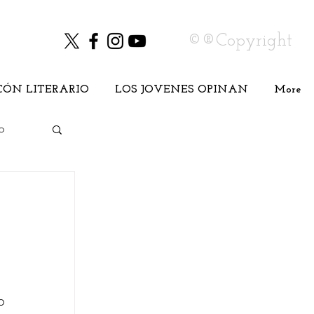
©®Copyright
CÓN LITERARIO
LOS JOVENES OPINAN
More
o
Cine
 