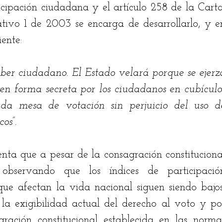
cipación ciudadana y el artículo 258 de la Carta,
tivo 1 de 2003 se encarga de desarrollarlo, y en
stian Rodríguez
Jairo Fontalvo
Ricardo Bolaño
ente:
drés Manrique
Odilón Adán Robles
Hugo Bena
ber ciudadano. El Estado velará porque se ejerza
en forma secreta por los ciudadanos en cubículos
ada mesa de votación sin perjuicio del uso de
os”.
nta que a pesar de la consagración constitucional
servando que los índices de participación
que afectan la vida nacional siguen siendo bajos,
la exigibilidad actual del derecho al voto y por
ración constitucional establecida en las normas