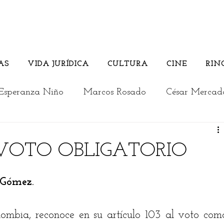
AS
VIDA JURÍDICA
CULTURA
CINE
RIN
Esperanza Niño
Marcos Rosado
César Mercad
Rosember Rivadeneira
Andrés Briceño
 VOTO OBLIGATORIO
Columnistas invitados
Vida Jurídica
Cultura
 Gómez.
a
Los jóvenes opinan
Actualidad
Editorial
lombia, reconoce en su artículo 103 al voto como