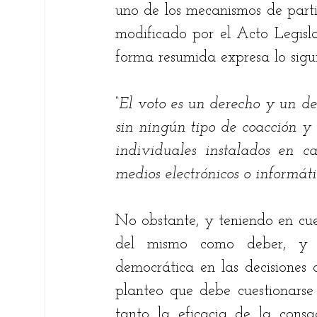
uno de los mecanismos de parti
modificado por el Acto Legisla
Fare Suárez
Elsie Betancourt
Chri
forma resumida expresa lo sigui
Bernardo Carreño Gómez
Ricardo An
“El voto es un derecho y un de
sin ningún tipo de coacción y 
individuales instalados en c
Ariel Alberto Quiroga
medios electrónicos o informátic
No obstante, y teniendo en cue
del mismo como deber, y ob
democrática en las decisiones 
planteo que debe cuestionarse 
tanto la eficacia de la consag