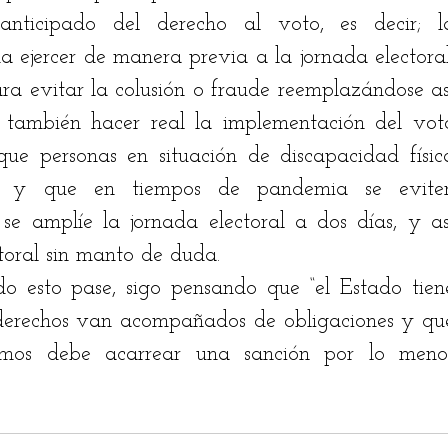
 anticipado del derecho al voto, es decir; la
a ejercer de manera previa a la jornada electoral,
ra evitar la colusión o fraude reemplazándose así
o también hacer real la implementación del voto
 que personas en situación de discapacidad física
o y que en tiempos de pandemia se eviten
e amplíe la jornada electoral a dos días, y así
toral sin manto de duda. 
o esto pase, sigo pensando que “el Estado tiene
 derechos van acompañados de obligaciones y que
smos debe acarrear una sanción por lo menos