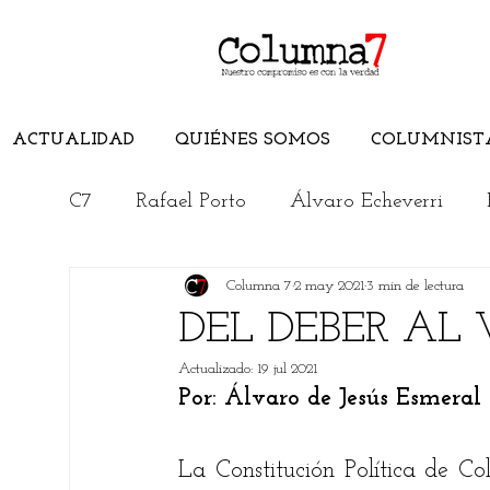
ACTUALIDAD
QUIÉNES SOMOS
COLUMNIST
C7
Rafael Porto
Álvaro Echeverri
Columna 7
2 may 2021
3 min de lectura
Edwuin Agudelo
Edimer Latorre
DEL DEBER AL
Actualizado:
19 jul 2021
Jorge Elías Caro
Cristian Morelli
Por: Álvaro de Jesús Esmeral
Rincón Literario
Conoce el Magdalen
La Constitución Política de Co