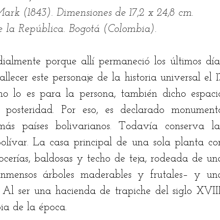
k (1843). Dimensiones de 17,2 x 24,8 cm. 
e la República. Bogotá (Colombia).
almente porque allí permaneció los últimos días
lecer este personaje de la historia universal el 17
o lo es para la persona, también dicho espacio
 posteridad. Por eso, es declarado monumento
s países bolivarianos. Todavía conserva las
Bolívar. La casa principal de una sola planta con
 locerías, baldosas y techo de teja, rodeada de una
nmensos árboles maderables y frutales– y una
 Al ser una hacienda de trapiche del siglo XVIII,
pia de la época. 