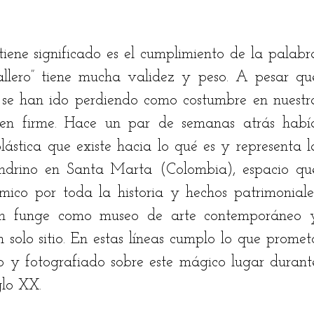
stian Rodríguez
Jairo Fontalvo
Ricardo Bolaño
iene significado es el cumplimiento de la palabra
llero” tiene mucha validez y peso. A pesar que
drés Manrique
Odilón Adán Robles
Hugo Bena
es se han ido perdiendo como costumbre en nuestra
en firme. Hace un par de semanas atrás había
lástica que existe hacia lo qué es y representa la
drino en Santa Marta (Colombia), espacio que
co por toda la historia y hechos patrimoniales
ién funge como museo de arte contemporáneo y
 solo sitio. En estas líneas cumplo lo que prometo
o y fotografiado sobre este mágico lugar durante
glo XX.