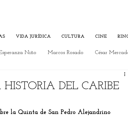
AS
VIDA JURÍDICA
CULTURA
CINE
RIN
Esperanza Niño
Marcos Rosado
César Mercad
Rosember Rivadeneira
Andrés Briceño
 HISTORIA DEL CARIBE
Columnistas invitados
Vida Jurídica
Cultura
sobre la Quinta de San Pedro Alejandrino
a
Los jóvenes opinan
Actualidad
Editorial