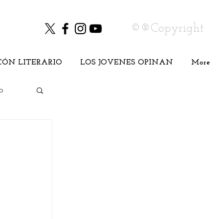
©®Copyright
CÓN LITERARIO
LOS JOVENES OPINAN
More
o
Cine