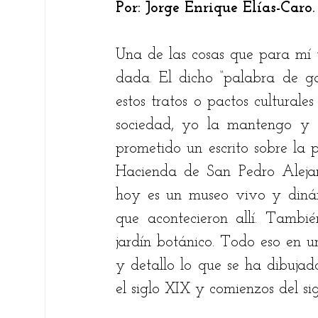
Por: Jorge Enrique Elías-Caro.
Fare Suárez
Elsie Betancourt
Chri
Una de las cosas que para mí t
dada. El dicho “palabra de ga
Bernardo Carreño Gómez
Ricardo An
estos tratos o pactos cultural
sociedad, yo la mantengo y 
prometido un escrito sobre la p
Ariel Alberto Quiroga
Hacienda de San Pedro Alejan
hoy es un museo vivo y dinámi
que acontecieron allí. Tamb
jardín botánico. Todo eso en un
y detallo lo que se ha dibujad
el siglo XIX y comienzos del si