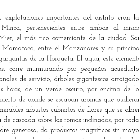
 explotaciones importantes del distrito eran las
inca, pertenecientes entre ambas al mismo
Mier, el más rico comerciante de la ciudad. San
e Mamatoco, entre el Manzanares y su principal
 gargantas de la Horqueta. El agua, este elemento
as, corre murmurando por pequeños acueductos
canales de servicio; árboles gigantescos arraigados
s hojas, de un verde oscuro, por encima de los
huerto de donde se escapan aromas que pudieran
umerables arbustos cubiertos de flores que se abren
 de cascada sobre las romas inclinadas; por todas
dre generosa, da productos magníficos sin mayor