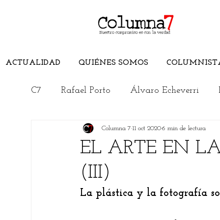
ACTUALIDAD
QUIÉNES SOMOS
COLUMNIST
C7
Rafael Porto
Álvaro Echeverri
Columna 7
11 oct 2020
6 min de lectura
Edwuin Agudelo
Edimer Latorre
EL ARTE EN LA
(III)
Jorge Elías Caro
Cristian Morelli
La plástica y la fotografía 
Rincón Literario
Conoce el Magdalen