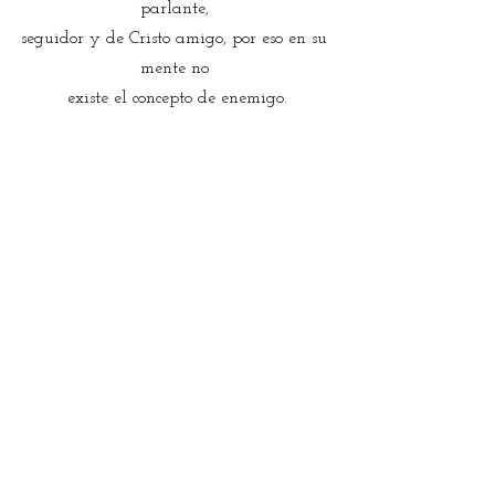
parlante, 
seguidor y de Cristo amigo, por eso en su 
mente no 
existe el concepto de enemigo.
En el palacio del saber lo conocen como 
el Magister, 
pero se apellida Avendaño porque a 
nadie es capaz 
de hacer daño, Pantoja, porque le fascina 
leer un 
libro hasta que en sus manos se deshoja, 
y 
responde al nombre de Alfredo, porque 
en la Sergio 
Arboleda sus enseñanzas están a la par 
del credo.