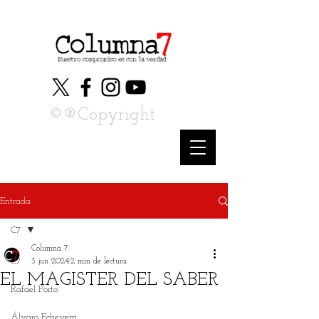
©®Copyright
Entrada
C7
Columna 7
C7
3 jun 2024
2 min de lectura
EL MAGISTER DEL SABER
Rafael Porto
Álvaro Echeverri