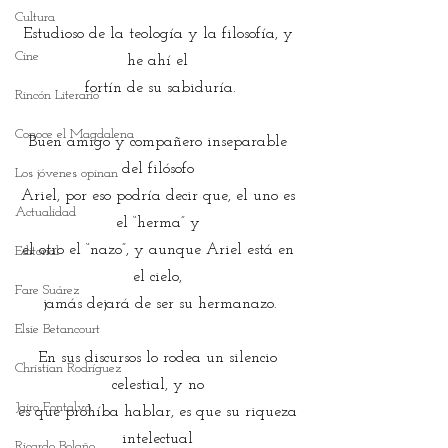
Cultura
Estudioso de la teología y la filosofía, y 
Cine
he ahí el 
fortín de su sabiduría.
Rincón Literario
Conoce el Magdalena
Buen amigo y compañero inseparable 
del filósofo 
Los jóvenes opinan
Ariel, por eso podría decir que, el uno es 
Actualidad
el “herma” y 
el otro el “nazo”, y aunque Ariel está en 
Editorial
el cielo, 
Fare Suárez
jamás dejará de ser su hermanazo.
Elsie Betancourt
En sus discursos lo rodea un silencio 
Christian Rodríguez
celestial, y no 
Jairo Fontalvo
es que prohíba hablar, es que su riqueza 
intelectual 
Ricardo Bolaño