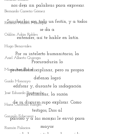
nos deja sin palabras para expresar.
Bernardo Carreño Gómez
Sus charlas son todo un festín, y a todos 
Ricardo Andrés Manrique
se da a 
Odilón Adán Robles
entender, así te hable en latín.
Hugo Benavides
Por su intelecto humanitario, la 
Ariel Alberto Quiroga
Procuraduría lo 
María José Illidge
pretendió disciplinar, pero su propia 
defensa logró 
Guido Moncayo
edificar y, durante la indagación 
José Eduardo Barreneche
preliminar, la razón 
de su discurso supo explicar. Como 
Hans Christian Rangel
testigos, Dios al 
Gonzalo Echeverri
párroco y a las monjas le envió para 
mayor 
Ramón Palacios