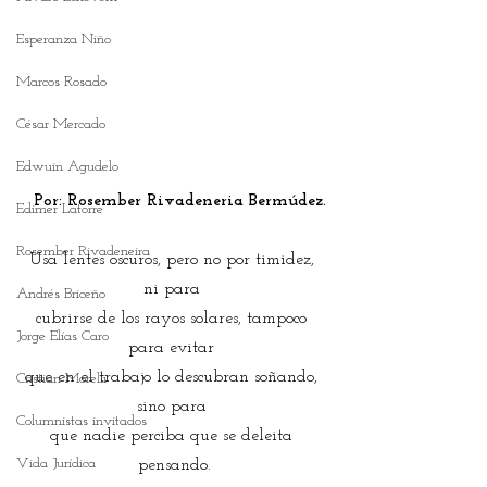
Esperanza Niño
Marcos Rosado
César Mercado
Edwuin Agudelo
Por: Rosember Rivadeneria Bermúdez.
Edimer Latorre
Rosember Rivadeneira
Usa lentes oscuros, pero no por timidez, 
ni para 
Andrés Briceño
cubrirse de los rayos solares, tampoco 
Jorge Elías Caro
para evitar 
que en el trabajo lo descubran soñando, 
Cristian Morelli
sino para 
Columnistas invitados
que nadie perciba que se deleita 
Vida Jurídica
pensando.