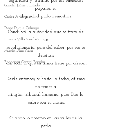
seguridad y, asistido por las encíclicas 
Gabriel Jaime Hurtado
papales, su 
dignidad pudo demostrar.
Carlos A Gomes
Diego Duque Zuluaga
Concluyó la autoridad que se trata de 
Ernesto Villa Sánchez
un 
revolucionario, pero del saber, por eso se 
Fabián Díaz Plata
deleitan 
Redacción Control Popular
con todo lo que su alma tiene por ofrecer.
Desde entonces, y hasta la fecha, afirma 
no temer a 
ningún tribunal humano, pues Dios lo 
cubre con su mano.
Cuando lo observo en las calles de la 
perla 