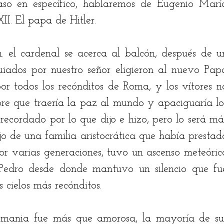
o en específico, hablaremos de Eugenio María
II. El papa de Hitler. 
 el cardenal se acerca al balcón, después de un
guiados por nuestro señor eligieron al nuevo Papa
 todos los recónditos de Roma, y los vítores no
bre que traería la paz al mundo y apaciguaría los
 recordado por lo que dijo e hizo, pero lo será más
ijo de una familia aristocrática que había prestado
 por varias generaciones, tuvo un ascenso meteórico
 Pedro desde donde mantuvo un silencio que fue
 cielos más recónditos. 
lemania fue más que amorosa, la mayoría de sus