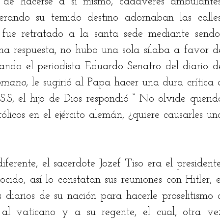
de hacerse a sí mismo, cadáveres ambulantes,
erando su temido destino adornaban las calles,
 fue retratado a la santa sede mediante sendos
a respuesta, no hubo una sola sílaba a favor de
uando el periodista Eduardo Senatro del diario de
omano, 
le sugirió al Papa hacer una dura crítica a
S.S, el hijo de Dios respondió “ No olvide querido
icos en el ejército alemán, ¿quiere causarles una
ferente, el sacerdote Jozef Tiso era el presidente,
ido, así lo constatan sus reuniones con Hitler, el
diarios de su nación para hacerle proselitismo a
 al vaticano y a su regente, el cual, otra vez