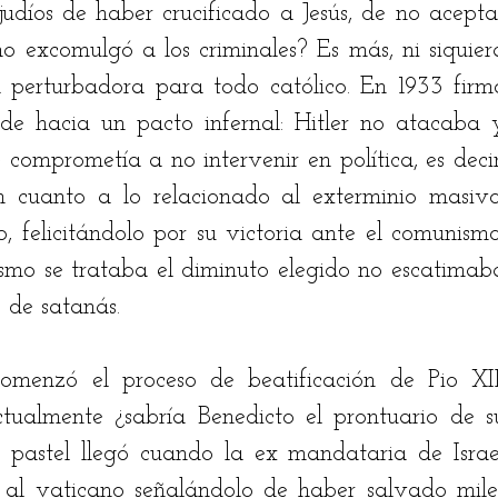
udíos de haber crucificado a Jesús, de no aceptar
o excomulgó a los criminales? Es más, ni siquiera
 perturbadora para todo católico. En 1933 firmó
e hacia un pacto infernal: Hitler no atacaba y
 comprometía a no intervenir en política, es decir,
 cuanto a lo relacionado al exterminio masivo,
 felicitándolo por su victoria ante el comunismo,
mo se trataba el diminuto elegido no escatimaba
s de satanás. 
enzó el proceso de beatificación de Pio XII,
tualmente ¿sabría Benedicto el prontuario de su
 pastel llegó cuando la ex mandataria de Israel
al vaticano señalándolo de haber salvado miles