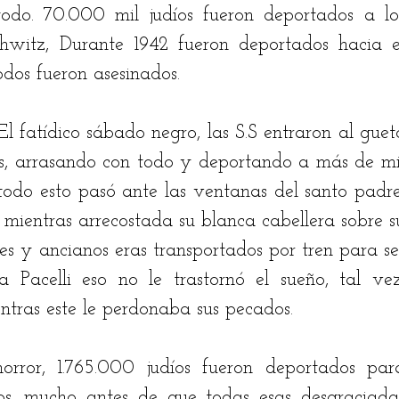
todo. 70.000 mil judíos fueron deportados a los
witz, Durante 1942 fueron deportados hacia el
odos fueron asesinados. 
 fatídico sábado negro, las S.S entraron al gueto
nas, arrasando con todo y deportando a más de mil
 todo esto pasó ante las ventanas del santo padre,
 mientras arrecostada su blanca cabellera sobre su
s y ancianos eras transportados por tren para ser
 Pacelli eso no le trastornó el sueño, tal vez,
ntras este le perdonaba sus pecados.
orror, 1.765.000 judíos fueron deportados para
os, mucho antes de que todas esas desgraciadas