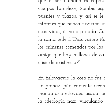
que el ser humano es capaz 
cuerpos famélicos, zombis esp
puentes y plazas, y así se le
informes que nunca tuvieron un
esas vidas, él no dijo nada. C
la santa sede 
L´Osservatore R
los crímenes cometidos por las 
amigo que hay millones de catól
crisis de existencia?” 
En Eslovaquia la cosa no fue di
un pronazi públicamente reconoc
mandatario eslovaco usaba los 
la ideología nazi vinculando