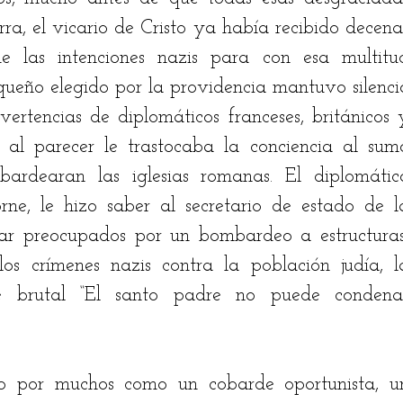
ra, el vicario de Cristo ya había recibido decenas
 las intenciones nazis para con esa multitud
eño elegido por la providencia mantuvo silencio
vertencias de diplomáticos franceses, británicos y
 al parecer le trastocaba la conciencia al sumo
ardearan las iglesias romanas. El diplomático
ne, le hizo saber al secretario de estado de la
ar preocupados por un bombardeo a estructuras,
os crímenes nazis contra la población judía, la
ue brutal “El santo padre no puede condenar
do por muchos como un cobarde oportunista, un