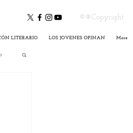
©®Copyright
CÓN LITERARIO
LOS JOVENES OPINAN
More
o
Cine