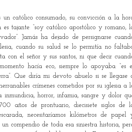
stian Rodríguez
Jairo Fontalvo
Ricardo Bolaño
 un católico consumado, su convicción a la hora
es tajante: “soy católico apostólico y romano, la
rvador”. Jamás ha dejado de persignarse cuando
drés Manrique
Odilón Adán Robles
Hugo Bena
lesia, cuando su salud se lo permitía no faltaba
 con el señor y sus santos, ni que decir cuando
momento hacía eco, siempre lo apoyaba: “es el
erra”. Que diría mi devoto abuelo si se llegase a
nerranables crímenes cometidos por su iglesia a lo
a inmundicia, horror, infamia, sangre y dolor que
00 años de prontuario, diecisiete siglos de la
carada, necesitaríamos kilómetros de papel y
 un compendio de toda esa siniestra historia, pero