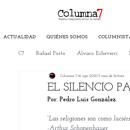
ACTUALIDAD
QUIÉNES SOMOS
COLUMNIST
C7
Rafael Porto
Álvaro Echeverri
Columna 7
16 ago 2020
5 min de lectura
Edwuin Agudelo
Edimer Latorre
EL SILENCIO P
Por: Pedro Luis González.
Jorge Elías Caro
Cristian Morelli
“
Las religiones son como luciérn
Rincón Literario
Conoce el Magdalen
-Arthur Schopenhauer.