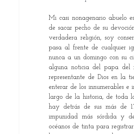
Fare Suárez
Elsie Betancourt
Chri
Mi casi nonagenario abuelo es
de sacar pecho de su devoción 
verdadera religión, soy conse
Bernardo Carreño Gómez
Ricardo An
pasa al frente de cualquier ig
nunca a un domingo con su cita
Ariel Alberto Quiroga
alguna noticia del papa del 
representante de Dios en la ti
enterar de los innumerables e i
largo de la historia, de toda l
hay detrás de sus más de 1.7
impunidad más sórdida y des
océanos de tinta para registrar