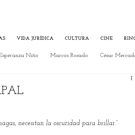
AS
VIDA JURÍDICA
CULTURA
CINE
RIN
Esperanza Niño
Marcos Rosado
César Mercad
Rosember Rivadeneira
Andrés Briceño
APAL
Columnistas invitados
Vida Jurídica
Cultura
agas, necesitan la oscuridad para brillar.” 
a
Los jóvenes opinan
Actualidad
Editorial