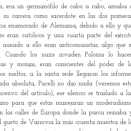
s, era un germanófilo de cabo a rabo, amaba a
su carrera como sacerdote en las dos primeras
aba enamorado de Alemania, debido a ello y que
 eran católicos y una cuarta parte del ejército
 aunado a ello eran anticomunistas, algo que el
. Cuando los nazis invaden Polonia lo hacen
s y monjas, eran conscientes del poder de la
os sueltos, a la santa sede llegaron los informes
da absoluta, Pacelli no dijo nada (veremos esta
esivo del artículo), ese silencio se trasladó a las
ano para que estas manejaran un moderadísimo
en las calles de Europa donde la parca reinaba y
l gueto de Varsovia la más cruenta muestra de lo