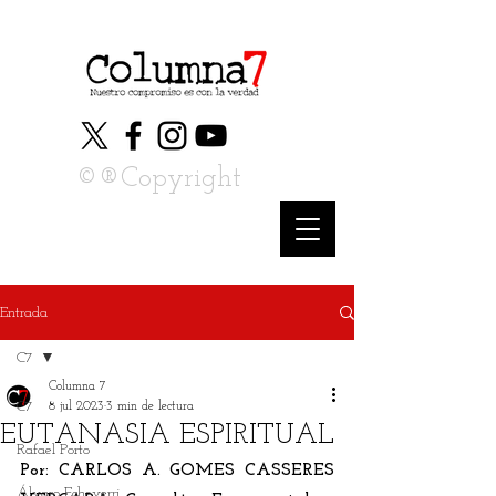
©®Copyright
Entrada
C7
Columna 7
C7
8 jul 2023
3 min de lectura
EUTANASIA ESPIRITUAL
Rafael Porto
Por: CARLOS A. GOMES CASSERES 
Álvaro Echeverri