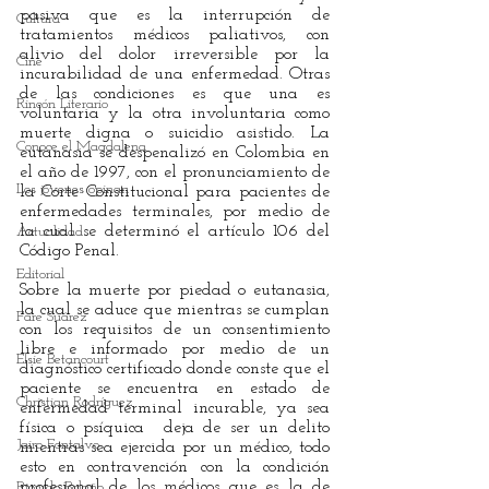
pasiva que es la interrupción de 
Cultura
tratamientos médicos paliativos, con 
alivio del dolor irreversible por la 
Cine
incurabilidad de una enfermedad. Otras 
de las condiciones es que una es 
Rincón Literario
voluntaria y la otra involuntaria como 
muerte digna o suicidio asistido. La 
Conoce el Magdalena
eutanasia se despenalizó en Colombia en 
el año de 1997, con el pronunciamiento de 
Los jóvenes opinan
la Corte Constitucional para pacientes de 
enfermedades terminales, por medio de 
la cual se determinó el artículo 106 del 
Actualidad
Código Penal.
Editorial
Sobre la muerte por piedad o eutanasia, 
la cual se aduce que mientras se cumplan 
Fare Suárez
con los requisitos de un consentimiento 
libre e informado por medio de un 
Elsie Betancourt
diagnóstico certificado donde conste que el 
paciente se encuentra en estado de 
Christian Rodríguez
enfermedad terminal incurable, ya sea 
física o psíquica  deja de ser un delito 
Jairo Fontalvo
mientras sea ejercida por un médico, todo 
esto en contravención con la condición 
profesional de los médicos que es la de 
Ricardo Bolaño