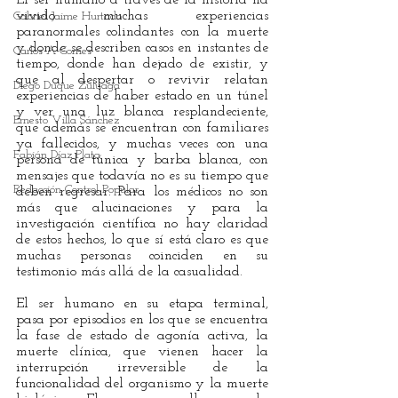
vivido muchas experiencias 
Gabriel Jaime Hurtado
paranormales colindantes con la muerte 
y donde se describen casos en instantes de 
Carlos A Gomes
tiempo, donde han dejado de existir, y 
que al despertar o revivir relatan 
Diego Duque Zuluaga
experiencias de haber estado en un túnel 
y ver una luz blanca resplandeciente, 
Ernesto Villa Sánchez
que además se encuentran con familiares 
ya fallecidos, y muchas veces con una 
Fabián Díaz Plata
persona de túnica y barba blanca, con 
mensajes que todavía no es su tiempo que 
Redacción Control Popular
deben regresar. Para los médicos no son 
más que alucinaciones y para la 
investigación científica no hay claridad 
de estos hechos, lo que sí está claro es que 
muchas personas coinciden en su 
testimonio más allá de la casualidad. 
El ser humano en su etapa terminal, 
pasa por episodios en los que se encuentra 
la fase de estado de agonía activa, la 
muerte clínica, que vienen hacer la 
interrupción irreversible de la 
funcionalidad del organismo y la muerte 