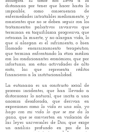
biológica. El amor nos lleva a la 
distanasia por tener que hacer hasta lo 
imposible, como consecuencia de 
enfermedades intratables medicamente, y 
conscientes que no se deben seguir con los 
tratamientos paliativos invasivos que 
terminan en taquifilaxia progresiva; que 
retrasan la muerte, y no alargan vida, lo 
que sí alargan es el sufrimiento, o bien 
llamado encarnizamiento terapéutico; 
que termina enfrentando la ética médica 
con los condicionantes económicos, que por 
infortunio, son estas actividades de alto 
costo, las que representa réditos 
financieros a la institucionalidad. 
La eutanasia es un constructo social de 
procesos incidentes, que han llevado a 
distorsionar lo natural, que incita a una 
anomia desaforada, que derivan en 
expresiones como 
la vida es una sola, yo 
hago con mi vida lo que se me da la 
gana,
 que se convierten en violación de 
las leyes universales de Dios, que exige 
un análisis profundo en pos de la 