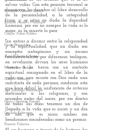
salvar vidas. Con esta posición terrenal se 
desconocen los derechos al libre desarrollo 
Bernardo Carreño Gómez
de la personalidad, a la integridad 
física, y se sitúa en duda la dignidad 
Ricardo Andrés Manrique
humana, por eso no siempre la vida es lo 
mejor, ni la muerte lo peor.
Odilón Adán Robles
Sin entrar a dirimir entre la religiosidad 
Hugo Benavides
y la espiritualidad, que sin duda son 
conceptos antagónicos y sin ánimo 
Ariel Alberto Quiroga
fundamentalista por diferencia teológica, 
en revelación divina los seres humanos 
vienen a la tierra con un contrato 
María José Illidge
espiritual consignado en el libro de la 
vida, con una misión con Dios cada una 
Guido Moncayo
indistinta de cada persona; condición esta 
que hace difícil la unificación de criterios 
José Eduardo Barreneche
doctrinales a las religiones, y con 
acuerdos antes del nacer, por eso dentro 
Hans Christian Rangel
de todas las cosas tenemos un día de 
llegada a la vida que es 
nace
r y un día 
Gonzalo Echeverri
de ida que es 
morir
, ambas son 
bendiciones consideradas como un premio. 
Ramón Palacios
El ser humano a través de la historia ha 