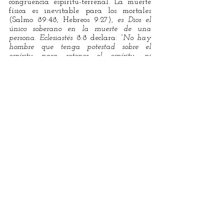
congruencia espíritu-terrenal. La muerte 
física es inevitable para los mortales 
(Salmo 89:48; Hebreos 9:27), 
es Dios el 
único soberano en la muerte de una 
persona. Eclesiastés
 8:8 declara: 
“No hay 
hombre que tenga potestad sobre el 
espíritu para retener el espíritu, ni 
potestad sobre el día de la muerte;…”.
 Dios 
tiene la última palabra sobre la muerte. 
“La eutanasia y el suicidio asistido son 
intentos del hombre de usurpar esa 
autoridad de Dios”. Apocalipsis 21:4. 
“No importa la muerte sino cómo se 
muere.”
 Anónimo.
Columnistas invitados
Ver todo
Entradas recientes