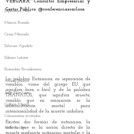
VERGARA. Consultor Empresarial y 
Gestor Público. @conferenciascarlosa
Esperanza Niño
Marcos Rosado
César Mercado
Edwuin Agudelo
Edimer Latorre
Rosember Rivadeneira
La palabra Eutanasia en separación de 
Andrés Briceño
vocablos, viene del griego EU que 
significa bien o fácil y de la palabra 
Jorge Elías Caro
THANATOS, que significa muerte, 
vocablo que en conjunción es la 
Cristian Morelli
administración mortal para 
intencionalidad de la muerte indolora. 
Columnistas invitados
Existen dos formas de eutanasia, la 
activa que es la acción directa de la 
Vida Jurídica
muerte mediante sustancias mortales y la 