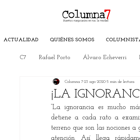
ACTUALIDAD
QUIÉNES SOMOS
COLUMNIST
C7
Rafael Porto
Álvaro Echeverri
Columna 7
23 ago 2020
5 min de lectura
Edwuin Agudelo
Edimer Latorre
¡LA IGNORANC
“La ignorancia es mucho más 
Jorge Elías Caro
Cristian Morelli
detiene a cada rato a examina
terreno que son las nociones a
Rincón Literario
Conoce el Magdalen
atención. Así llega rápidam