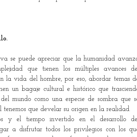
stian Rodríguez
Jairo Fontalvo
Ricardo Bolaño
lo.
drés Manrique
Odilón Adán Robles
Hugo Bena
tiva se puede apreciar que la humanidad avanza
lejidad que tienen los múltiples avances del
n la vida del hombre, por eso, abordar temas de
en un bagaje cultural e histórico que trasciende
n del mundo como una especie de sombra que se
l tenemos que develar su origen en la realidad. 
s y el tiempo invertido en el desarrollo del
r a disfrutar todos los privilegios con los que