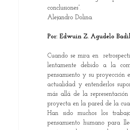
conclusiones”. 
Fare Suárez
Elsie Betancourt
Chri
Alejandro Dolina.
Por: Edwuin Z. Agudelo Badil
Bernardo Carreño Gómez
Ricardo An
Cuando se mira en  retrospec
Ariel Alberto Quiroga
lentamente debido a la comp
pensamiento y su proyección e
actualidad y entenderlos supon
más allá de la representació
proyecta en la pared de la cua
Han sido muchos los trabajo
pensamiento humano para llega