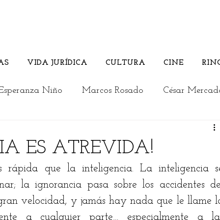
AS
VIDA JURÍDICA
CULTURA
CINE
RIN
Esperanza Niño
Marcos Rosado
César Mercad
Rosember Rivadeneira
Andrés Briceño
IA ES ATREVIDA!
rápida que la inteligencia. La inteligencia se
Columnistas invitados
Vida Jurídica
Cultura
r; la ignorancia pasa sobre los accidentes del
 gran velocidad, y jamás hay nada que le llame la
a
Los jóvenes opinan
Actualidad
Editorial
ente a cualquier parte… especialmente a las