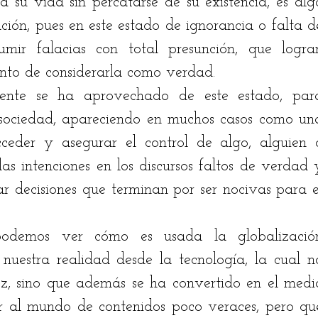
 su vida sin percatarse de su existencia, es algo
ón, pues en este estado de ignorancia o falta de
umir falacias con total presunción, que logran
unto de considerarla como verdad. 
ente se ha aprovechado de este estado, para
sociedad, apareciendo en muchos casos como una
ceder y asegurar el control de algo, alguien o
as intenciones en los discursos faltos de verdad y
r decisiones que terminan por ser nocivas para el
podemos ver cómo es usada la globalización
uestra realidad desde la tecnología, la cual no
z, sino que además se ha convertido en el medio
r al mundo de contenidos poco veraces, pero que