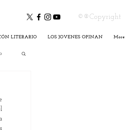
©®Copyright
CÓN LITERARIO
LOS JOVENES OPINAN
More
o
 
Cine
 
 
 