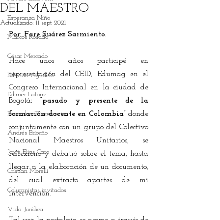
DEL MAESTRO
Esperanza Niño
Actualizado:
11 sept 2021
Por: Fare Suárez Sarmiento. 
Marcos Rosado
César Mercado
Hace unos años participé en 
representación del CEID, Edumag en el 
Edwuin Agudelo
Congreso Internacional en la ciudad de 
Edimer Latorre
Bogotá
: “pasado y presente de la 
Rosember Rivadeneira
formación docente en Colombia” 
donde 
conjuntamente con un grupo del Colectivo 
Andrés Briceño
Nacional Maestros Unitarios, se 
Jorge Elías Caro
reflexionó y debatió sobre el tema, hasta 
llegar a la elaboración de un documento, 
Cristian Morelli
del cual extracto apartes de mi 
Columnistas invitados
intervención. 
Vida Jurídica