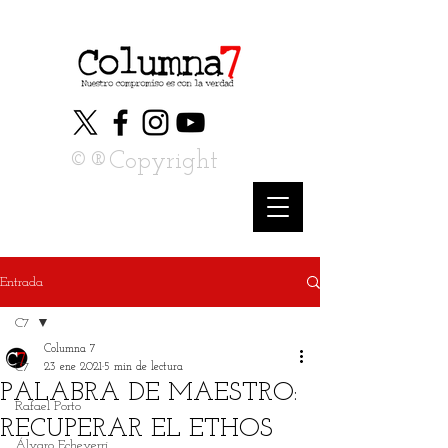
©®Copyright
Entrada
C7
Columna 7
C7
23 ene 2021
5 min de lectura
PALABRA DE MAESTRO:
Rafael Porto
RECUPERAR EL ETHOS
Álvaro Echeverri