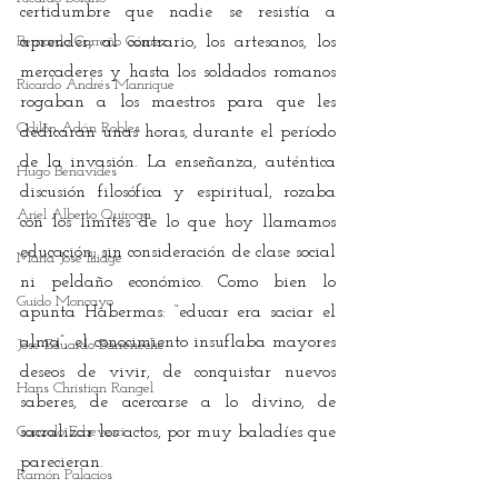
certidumbre que nadie se resistía a 
Bernardo Carreño Gómez
aprender; al contrario, los artesanos, los 
mercaderes y hasta los soldados romanos 
Ricardo Andrés Manrique
rogaban a los maestros para que les 
Odilón Adán Robles
dedicaran unas horas, durante el período 
de la invasión. La enseñanza, auténtica 
Hugo Benavides
discusión filosófica y espiritual, rozaba 
Ariel Alberto Quiroga
con los límites de lo que hoy llamamos 
educación, sin consideración de clase social 
María José Illidge
ni peldaño económico. Como bien lo 
Guido Moncayo
apunta Habermas: “educar era saciar el 
alma”, el conocimiento insuflaba mayores 
José Eduardo Barreneche
deseos de vivir, de conquistar nuevos 
Hans Christian Rangel
saberes, de acercarse a lo divino, de 
Gonzalo Echeverri
sacralizar los actos, por muy baladíes que 
parecieran.
Ramón Palacios