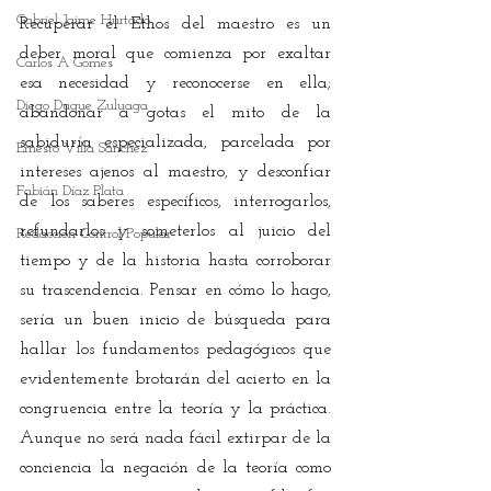
Gabriel Jaime Hurtado
Recuperar el Ethos del maestro es un 
deber moral que comienza por exaltar 
Carlos A Gomes
esa necesidad y reconocerse en ella; 
Diego Duque Zuluaga
abandonar a gotas el mito de la 
sabiduría especializada, parcelada por 
Ernesto Villa Sánchez
intereses ajenos al maestro, y desconfiar 
Fabián Díaz Plata
de los saberes específicos, interrogarlos, 
refundarlos y someterlos al juicio del 
Redacción Control Popular
tiempo y de la historia hasta corroborar 
su trascendencia. Pensar en cómo lo hago, 
sería un buen inicio de búsqueda para 
hallar los fundamentos pedagógicos que 
evidentemente brotarán del acierto en la 
congruencia entre la teoría y la práctica. 
Aunque no será nada fácil extirpar de la 
conciencia la negación de la teoría como 