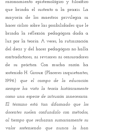
razonamiento epistemológico y filosófico 
que brinda el sustento a la praxis. La 
mayoría de los maestros privilegia su 
hacer cíclico sobre las posibilidades que le 
brinda la reflexión pedagógica dada a 
luz por la teoría. A veces, la rutinización 
del decir y del hacer pedagógico no halla 
contradictores, ni revisores ni censuradores 
de su práctica. Con mucha razón ha 
sostenido H. Giroux (Placeres inquietantes, 
1996) 
que el campo de la educación 
siempre ha visto la teoría históricamente 
como una especie de intrusión innecesaria. 
El término está tan difamado que los 
docentes suelen confundirlo con métodos, 
al tiempo que rechazan sumariamente su 
valor sosteniendo que nunca la han 