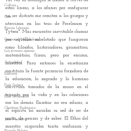
Tal vez la nostalgia se asome a través de 
Cultura
estas líneas, si los afanes por configurar 
un ser distinto me remiten a los griegos y 
Cine
aterrizan en las tesis de Perelmam y 
Rincón Literario
Tyteca*. Mas encuentro inevitable clamar 
Conoce el Magdalena
por aquellos sabelotodo que fungieron 
como filósofos, historiadores, gramáticos, 
Los jóvenes opinan
matemáticos, físicos, pero por encima, 
Actualidad
maestros. Para entonces la enseñanza 
constituía la fuente primaria forjadora de 
Editorial
la educación; lo sagrado y lo humano 
Fare Suárez
convivían tomados de la mano en el 
tránsito por la vida y en las relaciones 
Elsie Betancourt
con los demás. Enseñar no era educar, si 
Christian Rodríguez
el espíritu no saciaba su sed de ser de 
sentir, de pensar y de saber. El Ethos del 
Jairo Fontalvo
maestro inspiraba tanta confianza y 
Ricardo Bolaño