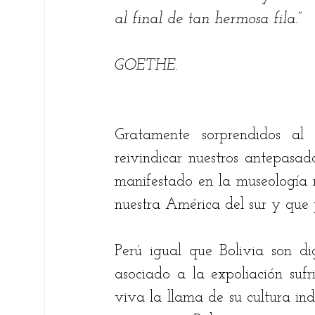
al final de tan hermosa fila.”
Fare Suárez
Elsie Betancourt
Chri
GOETHE.
Bernardo Carreño Gómez
Ricardo An
Gratamente sorprendidos al 
Ariel Alberto Quiroga
reivindicar nuestros antepasad
manifestado en la museología m
nuestra América del sur y que
Perú igual que Bolivia son di
asociado a la expoliación sufr
viva la llama de su cultura indí