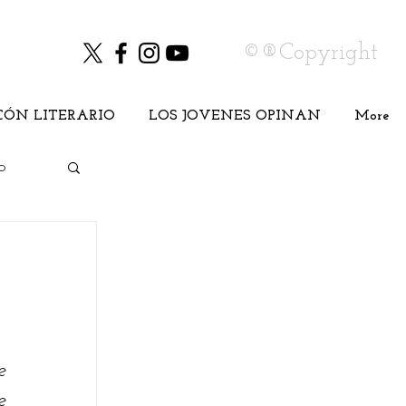
©®Copyright
CÓN LITERARIO
LOS JOVENES OPINAN
More
o
Cine
 
 