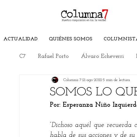
ACTUALIDAD
QUIÉNES SOMOS
COLUMNIST
C7
Rafael Porto
Álvaro Echeverri
Columna 7
21 ago 2022
5 min de lectura
Edwuin Agudelo
Edimer Latorre
SOMOS LO QU
Por: Esperanza Niño Izquierd
Jorge Elías Caro
Cristian Morelli
“Dichoso aquél que recuerda 
Rincón Literario
Conoce el Magdalen
habla de sus acciones y de su