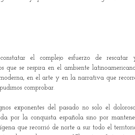
stian Rodríguez
Jairo Fontalvo
Ricardo Bolaño
drés Manrique
Odilón Adán Robles
Hugo Bena
constatar el complejo esfuerzo de rescatar y
os que se respira en el ambiente latinoamericano,
oderna, en el arte y en la narrativa que recorre
 pudimos comprobar.
gnos exponentes del pasado no solo el doloroso,
ida por la conquista española sino por mantener
gena que recorrió de norte a sur todo el territorio