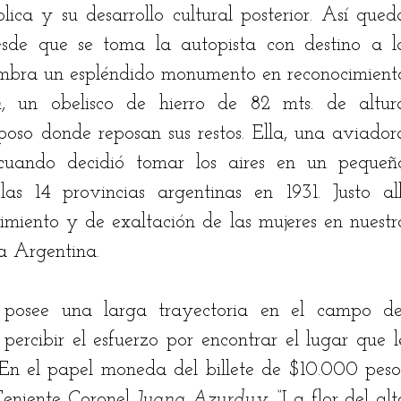
ica y su desarrollo cultural posterior. Así queda
sde que se toma la autopista con destino a la
umbra un espléndido monumento en reconocimiento
,
 un obelisco de hierro de 82 mts. de altura
poso donde reposan sus restos. Ella, una aviadora
uando decidió tomar los aires en un pequeño
s 14 provincias argentinas en 1931. Justo allí
imiento y de exaltación de las mujeres en nuestro
a Argentina. 
posee una larga trayectoria en el campo del
ercibir el esfuerzo por encontrar el lugar que le
En el papel moneda del billete de $10.000 pesos
eniente Coronel 
Juana Azurduy,
 “La flor del alto