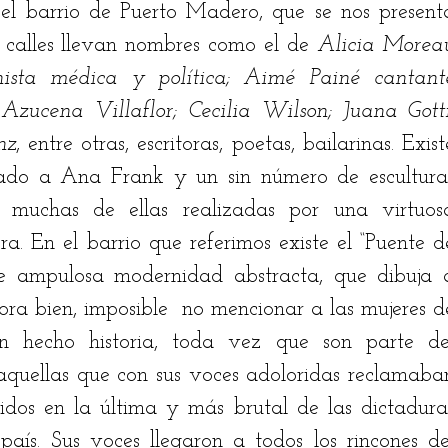
el barrio de Puerto Madero, que se nos presenta
 calles llevan nombres como el de 
Alicia Moreau
ista médica y política; Aimé Painé cantante
ucena Villaflor; Cecilia Wilson; Juana Gotti;
nz
, entre otras, escritoras, poetas, bailarinas. Existe
do a Ana Frank y un sin número de esculturas
os muchas de ellas realizadas por una virtuosa
. En el barrio que referimos existe el “Puente de
e ampulosa modernidad abstracta, que dibuja a
ra bien, imposible  no mencionar a las mujeres de
 hecho historia, toda vez que son parte del
aquellas que con sus voces adoloridas reclamaban
cidos en la última y más brutal de las dictaduras
país. Sus voces llegaron a todos los rincones del