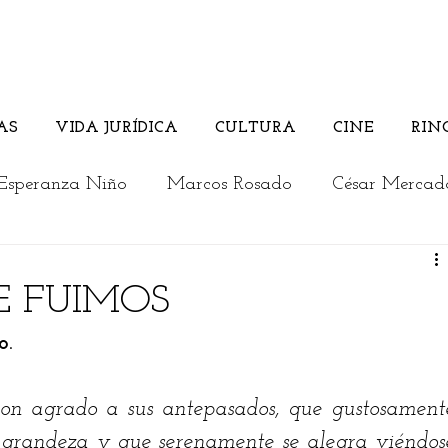
AS
VIDA JURÍDICA
CULTURA
CINE
RIN
Esperanza Niño
Marcos Rosado
César Mercad
Rosember Rivadeneira
Andrés Briceño
E FUIMOS
o.
Columnistas invitados
Vida Jurídica
Cultura
con agrado a sus antepasados, que gustosamente
a
Los jóvenes opinan
Actualidad
Editorial
 grandeza y que serenamente se alegra viéndose