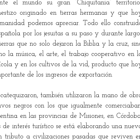
te el mundo su gran “Chiquitania” territorios
estizo originado en tierras hermanas y que hoy
manidad podemos apreciar. Todo ello construido
spañola por los jesuitas a su paso y durante largos
erras que no solo dejaron la Biblia y la cruz, sino
 la música, el arte, el trabajo cooperativo en la
ícola y en los cultivos de la vid, producto que hoy
mportante de los ingresos de exportación.
y catequizaron, también utilizaron la mano de obra
avos negros con los que igualmente comerciaban.
ntina en las provincias de Misiones, en Córdoba,
s de interés turístico se está elaborando una nueva
un tributo a civilizaciones pasadas que reviven en