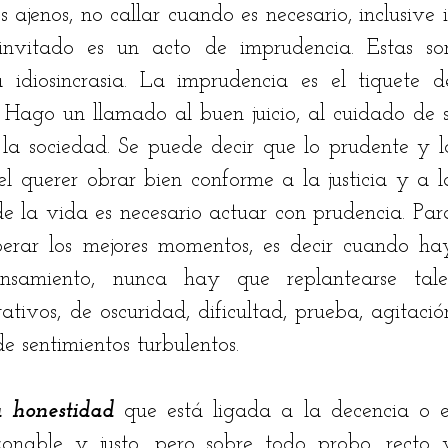
ajenos, no callar cuando es necesario, inclusive ir
invitado es un acto de imprudencia. Estas son
idiosincrasia. La imprudencia es el tiquete de
 Hago un llamado al buen juicio, al cuidado de sí
a sociedad. Se puede decir que lo prudente y lo
l querer obrar bien conforme a la justicia y a la
e la vida es necesario actuar con prudencia. 
Para
perar los mejores momentos, es decir cuando hay
nsamiento, nunca hay que replantearse tales
tivos, de oscuridad, dificultad, prueba, agitación
e sentimientos turbulentos.
a honestidad
 que está ligada a la decencia o el
zonable y justo, pero sobre todo probo, recto y