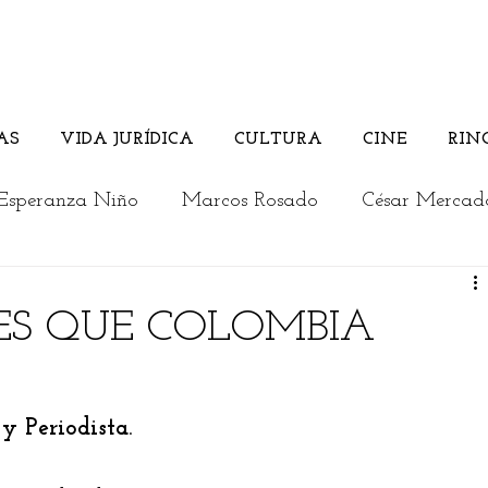
AS
VIDA JURÍDICA
CULTURA
CINE
RIN
Esperanza Niño
Marcos Rosado
César Mercad
Rosember Rivadeneira
Andrés Briceño
ES QUE COLOMBIA
Columnistas invitados
Vida Jurídica
Cultura
y Periodista.
a
Los jóvenes opinan
Actualidad
Editorial