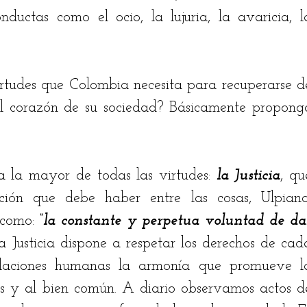
uctas como el ocio, la lujuria, la avaricia, la
irtudes que Colombia necesita para recuperarse de
el corazón de su sociedad? Básicamente propongo
a la mayor de todas las virtudes: 
la Justicia
, que
ión que debe haber entre las cosas, Ulpiano,
 como: 
“la constante y perpetua voluntad de dar
La Justicia dispone a respetar los derechos de cada
elaciones humanas la armonía que promueve la
s y al bien común. A diario observamos actos de