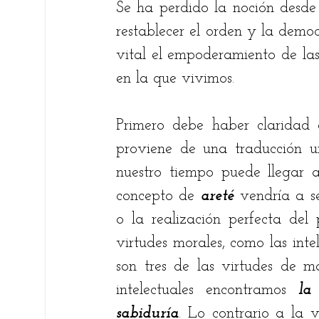
Se ha perdido la noción desde c
restablecer el orden y la democ
Fare Suárez
Elsie Betancourt
Chri
vital el empoderamiento de las 
en la que vivimos.
Bernardo Carreño Gómez
Ricardo An
Primero debe haber claridad 
proviene de una traducción u
Ariel Alberto Quiroga
nuestro tiempo puede llegar a t
concepto de
 areté 
vendría a s
o la realización perfecta del 
virtudes morales, como las intel
son tres de las virtudes de ma
intelectuales encontramos 
la
sabiduría
. Lo contrario a la v