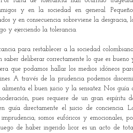
Por falta de tolerancia han ocurrido tragedias
 amigos y en la sociedad en general. Pequeños
dos y en consecuencia sobreviene la desgracia, la
go y ejerciendo la tolerancia.
ncia para restablecer a la sociedad colombiana,
en saber deliberar correctamente lo que es bueno y
ra que podamos hallar los medios idóneos para
ines. A través de la prudencia podemos discernir
alimenta el buen juicio y la sensatez. Nos guía a
deración, pues requiere de un gran espíritu de
 imprudencia; somos eufóricos y emocionales, por
luego de haber ingerido licor es un acto de total