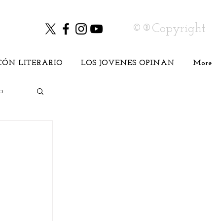
©®Copyright
CÓN LITERARIO
LOS JOVENES OPINAN
More
o
Cine