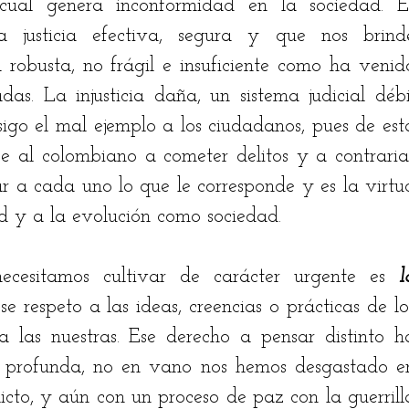
o cual genera inconformidad en la sociedad. Es
a justicia efectiva, segura y que nos brinde
ia robusta, no frágil e insuficiente como ha venido
as. La injusticia daña, un sistema judicial débil
go el mal ejemplo a los ciudadanos, pues de esta
 al colombiano a cometer delitos y a contrariar
ar a cada uno lo que le corresponde y es la virtud
d y a la evolución como sociedad. 
ecesitamos cultivar de carácter urgente es 
l
se respeto
a
las
ideas
, 
creencias
o
prácticas
de
lo
a las nuestras. Ese derecho a pensar distinto ha
is profunda, no en vano nos hemos desgastado en
cto, y aún con un proceso de paz con la guerrilla