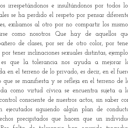
s irrespetándonos e insultándonos por todos los
ales se ha perdido el respeto por pensar diferente.
es, exiliamos al otro por no compartir los mismos
tirse como nosotros. Que hay de aquellos que
ñero de clases, por ser de otro color, por tener
o por tener inclinaciones sexuales distintas, ejemplos
 es que la tolerancia nos ayuda a mejorar la
a en el terreno de lo privado, es decir, en el fuero
 que se manifiesta y se refleja en el terreno de lo
ida como virtud cívica se encuentra sujeta a la
control consciente de nuestros actos, sin saber con
on ejecutados siguiendo algún plan de conducta
echos precipitados que hacen que un individuo