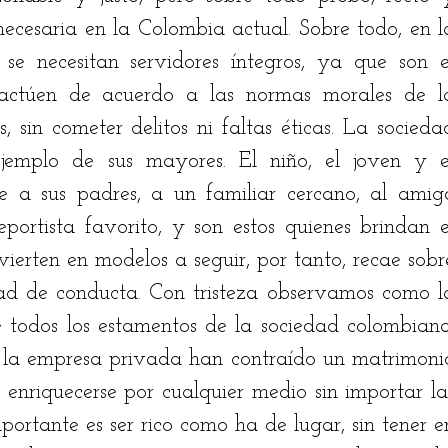
necesaria en la Colombia actual. Sobre todo, en la
se necesitan servidores íntegros, ya que son el
actúen de acuerdo a las normas morales de la
 sin cometer delitos ni faltas éticas. La sociedad
jemplo de sus mayores. El niño, el joven y el
e a sus padres, a un familiar cercano, al amigo
portista favorito, y son estos quienes brindan el
ierten en modelos a seguir, por tanto, recae sobre
ad de conducta. Con tristeza observamos como la
todos los estamentos de la sociedad colombiana.
 la empresa privada han contraído un matrimonio
enriquecerse por cualquier medio sin importar las
portante es ser rico como ha de lugar, sin tener en