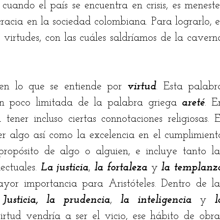
uando el país se encuentra en crisis, es menester
racia en la sociedad colombiana. Para lograrlo, es
stian Rodríguez
Jairo Fontalvo
Ricardo Bolaño
virtudes, con las cuáles saldríamos de la caverna
drés Manrique
Odilón Adán Robles
Hugo Bena
en lo que se entiende por 
virtud
. Esta palabra
n poco limitada de la palabra griega 
areté
. En
ener incluso ciertas connotaciones religiosas. El
er algo así como la excelencia en el cumplimiento
propósito de algo o alguien, e incluye tanto las
ectuales. 
La justicia
, 
la fortaleza
 y 
la templanz
yor importancia para Aristóteles. Dentro de las
 Justicia, la prudencia
, 
la inteligencia
 y 
l
irtud vendría a ser el vicio, ese hábito de obrar