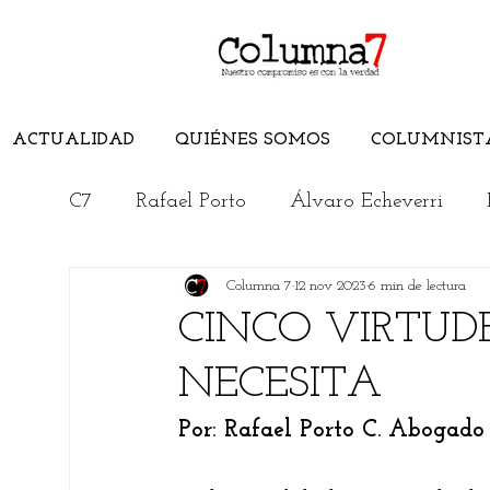
ACTUALIDAD
QUIÉNES SOMOS
COLUMNIST
C7
Rafael Porto
Álvaro Echeverri
Columna 7
12 nov 2023
6 min de lectura
Edwuin Agudelo
Edimer Latorre
CINCO VIRTUD
NECESITA
Jorge Elías Caro
Cristian Morelli
Por: Rafael Porto C. Abogado 
Rincón Literario
Conoce el Magdalen