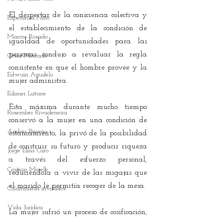
El despertar de la consciencia colectiva y 
Esperanza Niño
el establecimiento de la condición de 
Marcos Rosado
igualdad de oportunidades para las 
personas condujo a revaluar la regla 
César Mercado
consistente en que el hombre provee y la 
Edwuin Agudelo
mujer administra.
Edimer Latorre
Esta máxima durante mucho tiempo 
Rosember Rivadeneira
conservó a la mujer en una condición de 
Andrés Briceño
estancamiento, la privó de la posibilidad 
de construir su futuro y producir riqueza 
Jorge Elías Caro
a través del esfuerzo personal, 
Cristian Morelli
reduciéndola a vivir de las migajas que 
el marido le permitía recoger de la mesa.
Columnistas invitados
Vida Jurídica
La mujer sufrió un proceso de cosificación, 