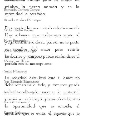
público la tierna mirada y en la 
Bernardo Carreño Gómez
intimidad la bofetada.
Ricardo Andrés Manrique
El concepto de amor estaba distorsionado. 
Odilón Adán Robles
Hoy sabemos que nadie está sujeto al 
Hugo Benavides
yugo destructivo de su pareja, no se pacta 
en nombre del amor para resistir 
Ariel Alberto Quiroga
barbaries y tampoco puede confundirse el 
María José Illidge
perdón con el masoquismo. 
Guido Moncayo
La sociedad descubrió que el amor no 
José Eduardo Barreneche
debe someterse a todo, y tampoco puede 
Hans Christian Rangel
reducirse el sentimiento a lo material, 
porque no es la joya que se ofrenda, sino 
Gonzalo Echeverri
la oportunidad que se concede, el 
Ramón Palacios
maltrato que se evita, el espacio que se 