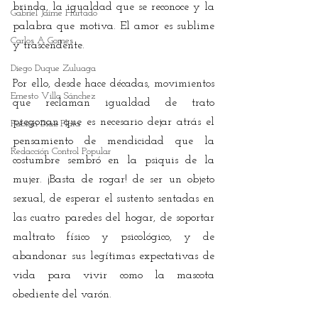
brinda, la igualdad que se reconoce y la 
Gabriel Jaime Hurtado
palabra que motiva. El amor es sublime 
Carlos A Gomes
y trascendente.
Diego Duque Zuluaga
Por ello, desde hace décadas, movimientos 
Ernesto Villa Sánchez
que reclaman igualdad de trato 
pregonan que es necesario dejar atrás el 
Fabián Díaz Plata
pensamiento de mendicidad que la 
Redacción Control Popular
costumbre sembró en la psiquis de la 
mujer. ¡Basta de rogar! de ser un objeto 
sexual, de esperar el sustento sentadas en 
las cuatro paredes del hogar, de soportar 
maltrato físico y psicológico, y de 
abandonar sus legítimas expectativas de 
vida para vivir como la mascota 
obediente del varón. 