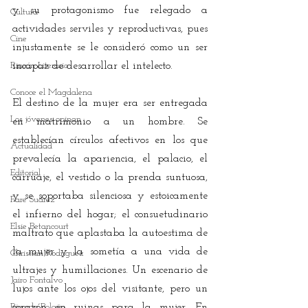
y su protagonismo fue relegado a 
Cultura
actividades serviles y reproductivas, pues 
Cine
injustamente se le consideró como un ser 
Rincón Literario
incapaz de desarrollar el intelecto. 
Conoce el Magdalena
El destino de la mujer era ser entregada 
Los jóvenes opinan
en matrimonio a un hombre. Se 
establecían círculos afectivos en los que 
Actualidad
prevalecía la apariencia, el palacio, el 
Editorial
carruaje, el vestido o la prenda suntuosa, 
y se soportaba silenciosa y estoicamente 
Fare Suárez
el infierno del hogar; el consuetudinario 
Elsie Betancourt
maltrato que aplastaba la autoestima de 
la mujer y la sometía a una vida de 
Christian Rodríguez
ultrajes y humillaciones. Un escenario de 
Jairo Fontalvo
lujos ante los ojos del visitante, pero un 
Ricardo Bolaño
corazón en ruinas para la mujer. En 