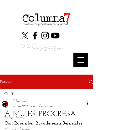
©®Copyright
Entrada
C7
Columna 7
C7
4 mar 2023
3 min de lectura
LA MUJER PROGRESA
Rafael Porto
Por: Rosember Rivadeneira Bermúdez.
Álvaro Echeverri