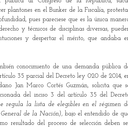
 pública al Congreso de la República, sacar
r plantones en el Bunker de la Fiscalía, protestar
ofundidad, pues pareciese que es la única manera
recho y técnicos de disciplinas diversas, pueden
tituciones y despertar el mérito, que andaba en
mbién conocimiento de una demanda pública de
rtículo 35 parcial del Decreto ley 020 de 2014, en
ano Jan Marco Cortés Guzmán, solicita que se
cionada del inciso 3 del artículo 35 del Decreto
 regula la lista de elegibles en el régimen de
a General de la Nación), 
bajo el entendido de que
mo resultado del proceso de selección deben ser