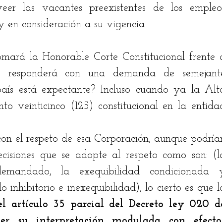
veer las vacantes preexistentes de los empleos
 en consideración a su vigencia. 
omará la Honorable Corte Constitucional frente a
Cómo responderá con una demanda de semejante
ís está expectante? Incluso cuando ya la Alta
to veinticinco (125) constitucional en la entidad
n el respeto de esa Corporación, aunque podrían
ecisiones que se adopte al respeto como son: (la
 demandado, la exequibilidad condicionada y
o inhibitorio e inexequibilidad), lo cierto es que la
el artículo 35 parcial del Decreto ley 020 de
r su interpretación modulada con efectos