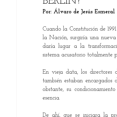
BERLÍN?
Por: Álvaro de Jesús Esmeral
Fare Suárez
Elsie Betancourt
Chri
Cuando la Constitución de 1991 
Bernardo Carreño Gómez
Ricardo An
la Nación, surgiría una nuev
daría lugar a la transformaci
sistema acusatorio totalmente 
Ariel Alberto Quiroga
En vieja data, los directores 
también estaban encargados de 
obstante, su condicionamiento n
esencia. 
De ahí, que se iniciara la pro