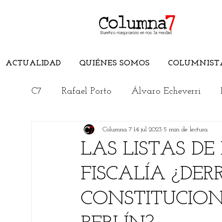
ACTUALIDAD
QUIÉNES SOMOS
COLUMNIST
C7
Rafael Porto
Álvaro Echeverri
Columna 7
14 jul 2023
5 min de lectura
Edwuin Agudelo
Edimer Latorre
LAS LISTAS DE
FISCALÍA ¿DE
Jorge Elías Caro
Cristian Morelli
CONSTITUCION
Rincón Literario
Conoce el Magdalen