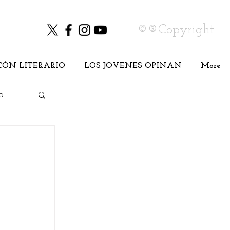
©®Copyright
CÓN LITERARIO
LOS JOVENES OPINAN
More
o
Cine