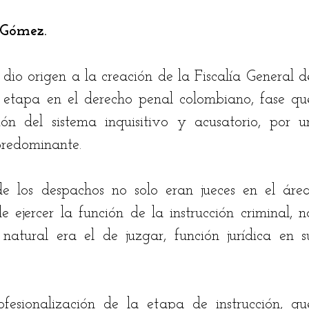
 Gómez.
stian Rodríguez
Jairo Fontalvo
Ricardo Bolaño
dio origen a la creación de la Fiscalía General de
drés Manrique
Odilón Adán Robles
Hugo Bena
a etapa en el derecho penal colombiano, fase que
ón del sistema inquisitivo y acusatorio, por un
predominante. 
de los despachos no solo eran jueces en el área,
ejercer la función de la instrucción criminal, no
atural era el de juzgar, función jurídica en su
fesionalización de la etapa de instrucción, que