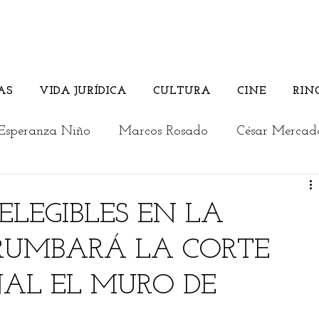
AS
VIDA JURÍDICA
CULTURA
CINE
RIN
Esperanza Niño
Marcos Rosado
César Mercad
Rosember Rivadeneira
Andrés Briceño
 ELEGIBLES EN LA
RRUMBARÁ LA CORTE
Columnistas invitados
Vida Jurídica
Cultura
AL EL MURO DE
a
Los jóvenes opinan
Actualidad
Editorial