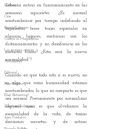
Cultura
deberán entrar en funcionamiento en las 
semanas siguientes. ¿Es normal 
Cine
acostumbrarse por tiempo indefinido al 
Rincón Literario
tapabocas, tener trajes especiales en 
algunos lugares, continuar con los 
Conoce el Magdalena
distanciamientos y no desaforarse en los 
Los jóvenes opinan
contactos físicos? ¿Esta será “la nueva 
normalidad”?
Actualidad
Editorial
Coincido en que todo esto sí es nuevo, no 
es algo que como humanidad estamos 
Fare Suárez
acostumbrados, lo que no comparto es que 
Elsie Betancourt
sea normal. Precisamente por normalizar 
Christian Rodríguez
algunas cosas es que olvidamos la 
esencialidad de la vida, de tomar 
Jairo Fontalvo
decisiones correctas y de actuar 
Ricardo Bolaño