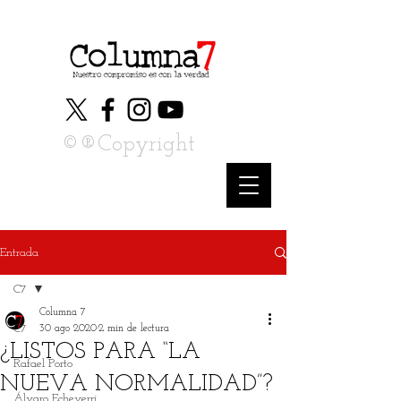
©®Copyright
Entrada
C7
Columna 7
C7
30 ago 2020
2 min de lectura
¿LISTOS PARA “LA
Rafael Porto
NUEVA NORMALIDAD”?
Álvaro Echeverri