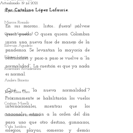
Actualizado:
19 jul 2021
Por: Catalina López Lafaurie.
Esperanza Niño
Marcos Rosado
En sus marcas… listos… ¡fuera! ¡sálvese 
César Mercado
quien pueda! O quien quiera. Colombia 
inicia una nueva fase de manejo de la 
Edwuin Agudelo
pandemia. Se levantan la mayoría de 
Edimer Latorre
restricciones y paso a paso se vuelve a “la 
normalidad”. La cuestión es que ya nada 
Rosember Rivadeneira
es normal.
Andrés Briceño
¿Qué es “la nueva normalidad”? 
Jorge Elías Caro
Próximamente se habilitarán los vuelos 
Cristian Morelli
internacionales, mientras que los 
nacionales estarán a la orden del día 
Columnistas invitados
para uno que otro destino, gimnasios, 
Vida Jurídica
colegios, playas, comercio y demás 