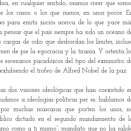
a, en cualquier sentido, osamos creer que somos
e los casos; o los que menos, en unos pocos. En
stian Rodríguez
Jairo Fontalvo
Ricardo Bolaño
les para emitir juicios acerca de lo que yace más
 a pensar que el país siempre ha sido un océano de
drés Manrique
Odilón Adán Robles
Hugo Bena
 cargas de odio que desbordan los límites, incluso
nen de pie la egocracia y la tiranía. Y ostenta los
s escenarios paradójicos del tipo del exministro de
exhibiendo el trofeo de Alfred Nobel de la paz. 
s dos visiones ideológicas que han coexistido en
udimos a ideologías políticas per se; hablamos de
 por muchas máscaras que porten los unos, no
íblico dictado en el segundo mandamiento de la
́jimo como a ti mismo”; mandato que no ha salido