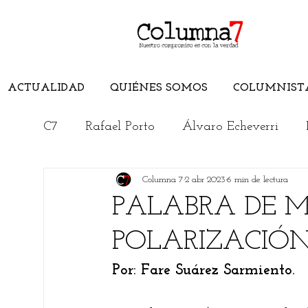
ACTUALIDAD
QUIÉNES SOMOS
COLUMNIST
C7
Rafael Porto
Álvaro Echeverri
Columna 7
2 abr 2023
6 min de lectura
Edwuin Agudelo
Edimer Latorre
PALABRA DE M
POLARIZACIÓN
Jorge Elías Caro
Cristian Morelli
Por: Fare Suárez Sarmiento. 
Rincón Literario
Conoce el Magdalen