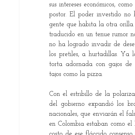
sus intereses económicos, como
postor. El poder investido no 
gente que habita la otra orilla
traducido en un tenue rumor nos
no ha logrado invadir de des
los pretiles, a hurtadillas. Ya 
torta adornada con gajos de 
tajos como la pizza. 
Con el estribillo de la polarizac
del gobierno expandió los bra
nacionales, que enviarán el fal
en Colombia estaban como el P
costo de ese fláccido consenso