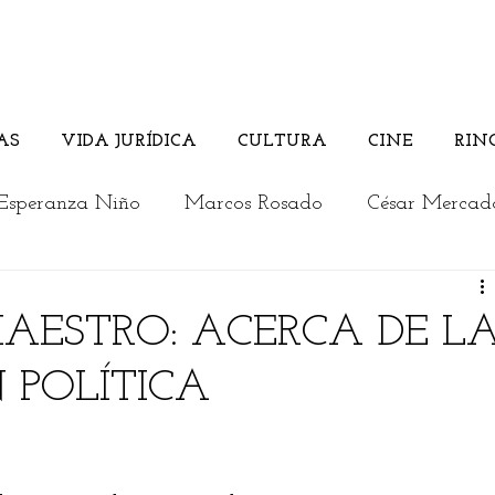
AS
VIDA JURÍDICA
CULTURA
CINE
RIN
Esperanza Niño
Marcos Rosado
César Mercad
Rosember Rivadeneira
Andrés Briceño
AESTRO: ACERCA DE L
 POLÍTICA
Columnistas invitados
Vida Jurídica
Cultura
a
Los jóvenes opinan
Actualidad
Editorial