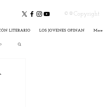
©®Copyright
CÓN LITERARIO
LOS JOVENES OPINAN
More
o
A
Cine