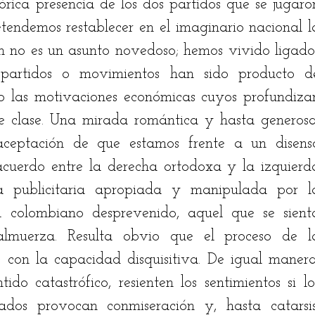
órica presencia de los dos partidos que se jugaron
tendemos restablecer en el imaginario nacional la
́n no es un asunto novedoso; hemos vivido ligados
 partidos o movimientos han sido producto de
do las motivaciones económicas cuyos profundizan
e clase. Una mirada romántica y hasta generosa,
eptación de que estamos frente a un disenso
sacuerdo entre la derecha ortodoxa y la izquierda
a publicitaria apropiada y manipulada por la
l colombiano desprevenido, aquel que se sienta
 almuerza. Resulta obvio que el proceso de la
re con la capacidad disquisitiva. De igual manera,
do catastrófico, resienten los sentimientos si los
dos provocan conmiseración y, hasta catarsis,