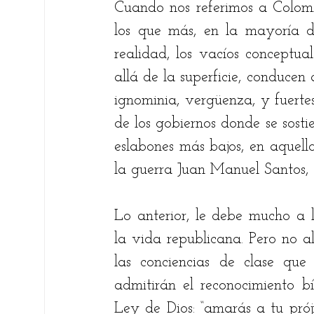
Cuando nos referimos a Colombi
los que más, en la mayoría d
Fare Suárez
Elsie Betancourt
Chri
realidad, los vacíos conceptua
allá de la superficie, conducen
Bernardo Carreño Gómez
Ricardo An
ignominia, vergüenza, y fuertes
de los gobiernos donde se sostie
eslabones más bajos, en aquello
Ariel Alberto Quiroga
la guerra Juan Manuel Santos, 
Lo anterior, le debe mucho a la
la vida republicana. Pero no al
las conciencias de clase que
admitirán el reconocimiento b
Ley de Dios: “amarás a tu pro