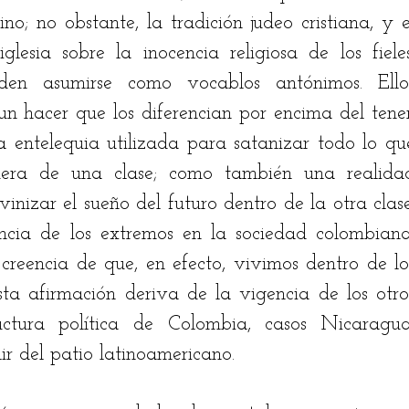
o; no obstante, la tradición judeo cristiana, y el
lesia sobre la inocencia religiosa de los fieles.
n asumirse como vocablos antónimos. Ellos
 un hacer que los diferencian por encima del tener.
na entelequia utilizada para satanizar todo lo que
era de una clase; como también una realidad
nizar el sueño del futuro dentro de la otra clase.
tencia de los extremos en la sociedad colombiana,
creencia de que, en efecto, vivimos dentro de los
ta afirmación deriva de la vigencia de los otros
uctura política de Colombia, casos Nicaragua,
r del patio latinoamericano. 