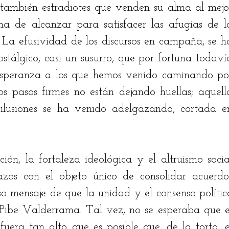
 también estradiotes que venden su alma al mejor
ha de alcanzar para satisfacer las afugias de la
. La efusividad de los discursos en campaña, se ha
tálgico, casi un susurro, que por fortuna todavía
esperanza a los que hemos venido caminando por
los pasos firmes no están dejando huellas; aquella
ilusiones se ha venido adelgazando, cortada en
ión, la fortaleza ideológica y el altruismo social
zos con el objeto único de consolidar acuerdos
so mensaje de que la unidad y el consenso político
ibe Valderrama. Tal vez, no se esperaba que el
 fuera tan alto que es posible que, de la torta, el