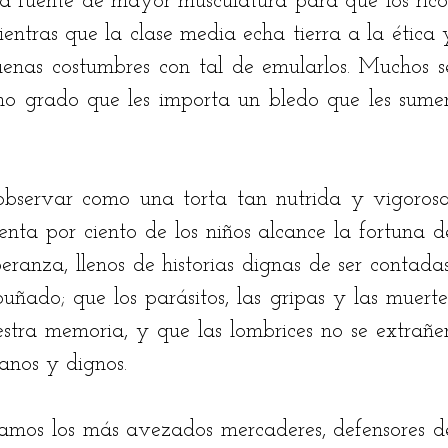
la fuente de mayor musculatura para que los ricos
entras que la clase media echa tierra a la ética y
buenas costumbres con tal de emularlos. Muchos se
mo grado que les importa un bledo que les sumen
bservar como una torta tan nutrida y vigorosa,
enta por ciento de los niños alcance la fortuna de
eranza, llenos de historias dignas de ser contadas,
ñado; que los parásitos, las gripas y las muertes
estra memoria, y que las lombrices no se extrañen
sanos y dignos. 
llamos los más avezados mercaderes, defensores de