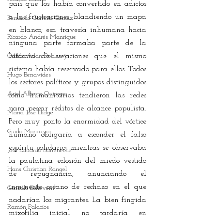
país que los había convertido en adictos 
a las frustraciones, blandiendo un mapa 
Bernardo Carreño Gómez
en blanco; esa travesía inhumana hacia 
Ricardo Andrés Manrique
ninguna parte formaba parte de la 
Odilón Adán Robles
bitácora de vejaciones que el mismo 
sistema había reservado para ellos. Todos 
Hugo Benavides
los sectores políticos y grupos distinguidos 
Ariel Alberto Quiroga
como humanitarios tendieron las redes 
para pescar réditos de alcance populista. 
María José Illidge
Pero muy ponto la enormidad del vórtice 
Guido Moncayo
humano obligaría a esconder el falso 
espíritu solidario, mientras se observaba 
José Eduardo Barreneche
la paulatina eclosión del miedo vestido 
Hans Christian Rangel
de repugnancia, anunciando el 
inminente océano de rechazo en el que 
Gonzalo Echeverri
nadarían los migrantes. La bien fingida 
Ramón Palacios
mixofilia inicial no tardaría en 