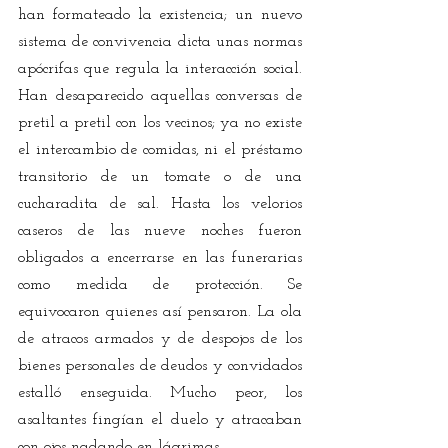
han formateado la existencia; un nuevo 
sistema de convivencia dicta unas normas 
apócrifas que regula la interacción social. 
Han desaparecido aquellas conversas de 
pretil a pretil con los vecinos; ya no existe 
el intercambio de comidas, ni el préstamo 
transitorio de un tomate o de una 
cucharadita de sal. Hasta los velorios 
caseros de las nueve noches fueron 
obligados a encerrarse en las funerarias 
como medida de protección. Se 
equivocaron quienes así pensaron. La ola 
de atracos armados y de despojos de los 
bienes personales de deudos y convidados 
estalló enseguida. Mucho peor, los 
asaltantes fingían el duelo y atracaban 
con ojos nadando en lágrimas.