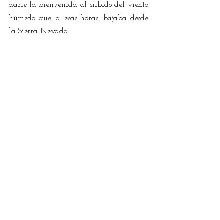
darle la bienvenida al silbido del viento 
húmedo que, a esas horas, bajaba desde 
la Sierra Nevada.
Desde entonces, la ciudad no ha intentado 
expurgar el desvalimiento congénito. 
Quinientos años después, aún perviven 
las conversaciones encabezadas por el 
famoso 
te acuerdas de…
en las que se 
levantan de las cenizas la cantina de 
Ñaño Pérez, la calle de Las Piedras, el 
Palacio de los Discos y hasta se compara 
el perro caliente de Pluto con las 
empanadas de Susy.
Cómo no recordar al salsero Henry Fiol 