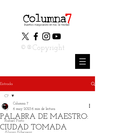
©®Copyright
Entrada
C7
Columna 7
C7
6 may 2023
6 min de lectura
PALABRA DE MAESTRO:
Rafael Porto
CIUDAD TOMADA
Álvaro Echeverri