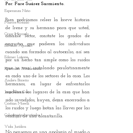
Por: Fare Suárez Sarmiento.
Esperanza Niño
Bien podríamos releer la breve historia 
Marcos Rosado
de Irene y su hermano para que usted, 
César Mercado
amable lector, constate los grados de 
angustia que padecen los individuos 
Edwuin Agudelo
cuando son forzados al autoexilio, así sea 
Edimer Latorre
por un hecho tan simple como los ruidos 
que se van instalando paulatinamente 
Rosember Rivadeneira
en cada uno de los sectores de la casa. Los 
Andrés Briceño
hermanos, en lugar de enfrentarlos 
Jorge Elías Caro
condenan los lugares de la casa que han 
sido invadidos, huyen, dejan encerrados a 
Cristian Morelli
los ruidos y luego botan las llaves por las 
Columnistas invitados
rendijas de una alcantarilla.
Vida Jurídica
No pensemos en una apología al miedo o 