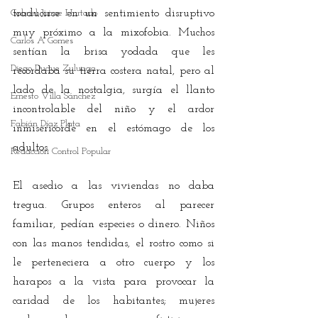
Gabriel Jaime Hurtado
traducirse en un sentimiento disruptivo 
muy próximo a la mixofobia. Muchos 
Carlos A Gomes
sentían la brisa yodada que les 
Diego Duque Zuluaga
recordaba su tierra costera natal, pero al 
lado de la nostalgia, surgía el llanto 
Ernesto Villa Sánchez
incontrolable del niño y el ardor 
Fabián Díaz Plata
inmisericorde en el estómago de los 
adultos.
Redacción Control Popular
El asedio a las viviendas no daba 
tregua. Grupos enteros al parecer 
familiar, pedían especies o dinero. Niños 
con las manos tendidas, el rostro como si 
le perteneciera a otro cuerpo y los 
harapos a la vista para provocar la 
caridad de los habitantes; mujeres 