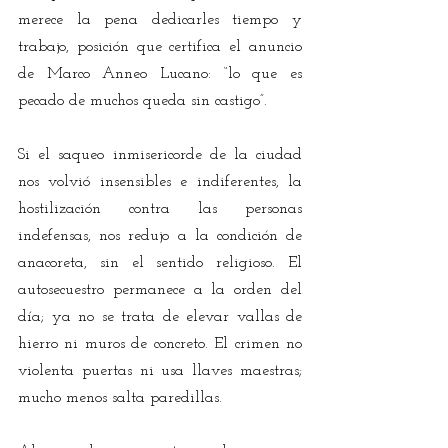
merece la pena dedicarles tiempo y 
trabajo, posición que certifica el anuncio 
de Marco Anneo Lucano: “lo que es 
pecado de muchos queda sin castigo”.
Si el saqueo inmisericorde de la ciudad 
nos volvió insensibles e indiferentes, la 
hostilización contra las personas 
indefensas, nos redujo a la condición de 
anacoreta, sin el sentido religioso. El 
autosecuestro permanece a la orden del 
día; ya no se trata de elevar vallas de 
hierro ni muros de concreto. El crimen no 
violenta puertas ni usa llaves maestras; 
mucho menos salta paredillas. 