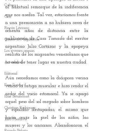
Cultura
al habitual remarque de la indiferencia 
que nos asedia. Tal vez, estaríamos frente 
Cine
a una premonición si no hubiera cerca de 
Rincón Literario
ochenta años de distancia entre la 
publicación de 
Casa Tomada
 del escritor 
Conoce el Magdalena
argentino Julio Cortázar y la epopeya 
Los jóvenes opinan
realista de los migrantes venezolanos que 
Actualidad
no cesa de tener lugar en nuestra ciudad. 
Editorial
Aún recordamos como la diáspora vecina 
Fare Suárez
venció la fatiga muscular e hizo rendir el 
ardor del vacío estomacal. Ya se apagó 
Elsie Betancourt
aquel peso del sol cargado sobre hombros 
Christian Rodríguez
y espaldas destapadas; el mismo que 
hacía crujir la piel de los niños, las 
Jairo Fontalvo
mujeres y los ancianos. Abandonaron el 
Ricardo Bolaño