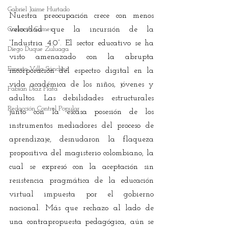
Gabriel Jaime Hurtado
Nuestra preocupación crece con menos 
Carlos A Gomes
velocidad que la incursión de la 
“Industria 4.0”. El sector educativo se ha 
Diego Duque Zuluaga
visto amenazado con la abrupta 
Ernesto Villa Sánchez
incorporación del espectro digital en la 
vida académica de los niños, jóvenes y 
Fabián Díaz Plata
adultos. Las debilidades estructurales 
Redacción Control Popular
junto con la escasa posesión de los 
instrumentos mediadores del proceso de 
aprendizaje, desnudaron la flaqueza 
propositiva del magisterio colombiano, la 
cual se expresó con la aceptación sin 
resistencia pragmática de la educación 
virtual impuesta por el gobierno 
nacional. Más que rechazo al lado de 
una contrapropuesta pedagógica, aún se 