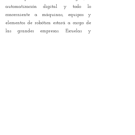
automatización digital y todo lo 
concerniente a máquinas, equipos y 
elementos de robótica estará a cargo de 
las grandes empresas. Escuelas y 
universidades abrirán sus puertas para 
que la revolución industrial 4.0 
efectivamente revolucione la educación de 
acuerdo con el currículo de 
automatización que remplazará el actual 
libreto educativo. De otra parte, la 
demanda propiamente humana de la 
cuarta revolución industrial será 
atendida en formación psicoafectiva por 
el SENA, escenario destinado al lavado 
de cerebro que requiere el mercado. Los 
estudiantes serán adiestrados en la 