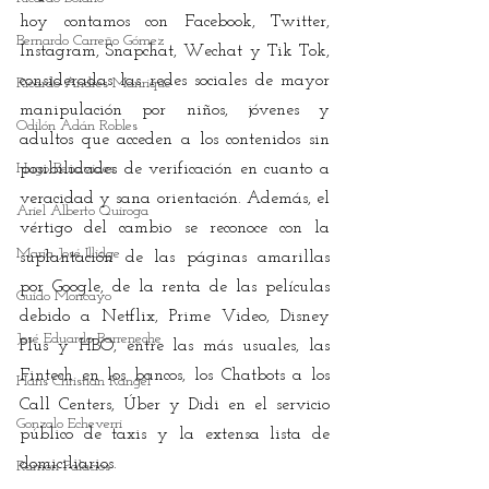
hoy contamos con Facebook, Twitter, 
Bernardo Carreño Gómez
Instagram, Snapchat, Wechat y Tik Tok, 
consideradas las redes sociales de mayor 
Ricardo Andrés Manrique
manipulación por niños, jóvenes y 
Odilón Adán Robles
adultos que acceden a los contenidos sin 
Hugo Benavides
posibilidades de verificación en cuanto a 
veracidad y sana orientación. Además, el 
Ariel Alberto Quiroga
vértigo del cambio se reconoce con la 
María José Illidge
suplantación de las páginas amarillas 
por Google, de la renta de las películas 
Guido Moncayo
debido a Netflix, Prime Video, Disney 
José Eduardo Barreneche
Plus y HBO, entre las más usuales, las 
Fintech en los bancos, los Chatbots a los 
Hans Christian Rangel
Call Centers, Úber y Didi en el servicio 
Gonzalo Echeverri
público de taxis y la extensa lista de 
domiciliarios.
Ramón Palacios