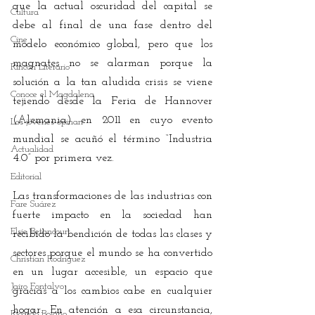
que la actual oscuridad del capital se 
Cultura
debe al final de una fase dentro del 
Cine
modelo económico global, pero que los 
magnates no se alarman porque la 
Rincón Literario
solución a la tan aludida crisis se viene 
Conoce el Magdalena
tejiendo desde la Feria de Hannover 
(Alemania) en 2011 en cuyo evento 
Los jóvenes opinan
mundial se acuñó el término “Industria 
Actualidad
4.0” por primera vez.
Editorial
Las transformaciones de las industrias con 
Fare Suárez
fuerte impacto en la sociedad han 
Elsie Betancourt
recibido la bendición de todas las clases y 
sectores porque el mundo se ha convertido 
Christian Rodríguez
en un lugar accesible, un espacio que 
Jairo Fontalvo
gracias a los cambios cabe en cualquier 
hogar. En atención a esa circunstancia, 
Ricardo Bolaño