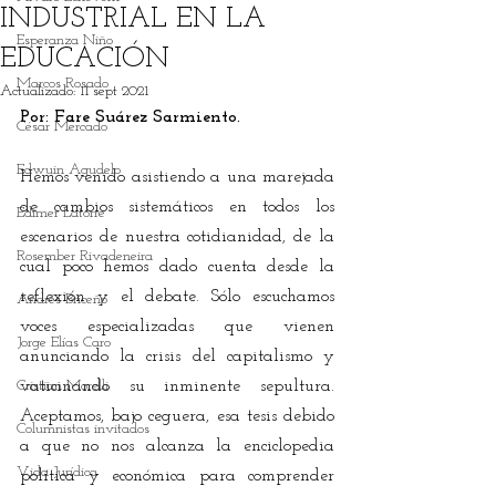
INDUSTRIAL EN LA
Esperanza Niño
EDUCACIÓN
Marcos Rosado
Actualizado:
11 sept 2021
Por: Fare Suárez Sarmiento.
César Mercado
Edwuin Agudelo
Hemos venido asistiendo a una marejada 
de cambios sistemáticos en todos los 
Edimer Latorre
escenarios de nuestra cotidianidad, de la 
Rosember Rivadeneira
cual poco hemos dado cuenta desde la 
reflexión y el debate. Sólo escuchamos 
Andrés Briceño
voces especializadas que vienen 
Jorge Elías Caro
anunciando la crisis del capitalismo y 
Cristian Morelli
vaticinando su inminente sepultura. 
Aceptamos, bajo ceguera, esa tesis debido 
Columnistas invitados
a que no nos alcanza la enciclopedia 
Vida Jurídica
política y económica para comprender 