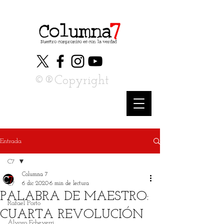
©®Copyright
Entrada
C7
Columna 7
C7
6 dic 2020
6 min de lectura
PALABRA DE MAESTRO:
Rafael Porto
CUARTA REVOLUCIÓN
Álvaro Echeverri