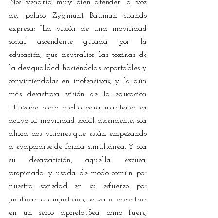
Nos vendría muy bien atender la voz 
del polaco Zygmunt Bauman cuando 
expresa: “La visión de una movilidad 
social ascendente guiada por la 
educación, que neutralice las toxinas de 
la desigualdad haciéndolas soportables y 
convirtiéndolas en inofensivas, y la aún 
más desastrosa visión de la educación 
utilizada como medio para mantener en 
activo la movilidad social ascendente, son 
ahora dos visiones que están empezando 
a evaporarse de forma simultánea. Y con 
su desaparición, aquella excusa, 
propiciada y usada de modo común por 
nuestra sociedad en su esfuerzo por 
justificar sus injusticias, se va a encontrar 
en un serio aprieto...Sea como fuere, 