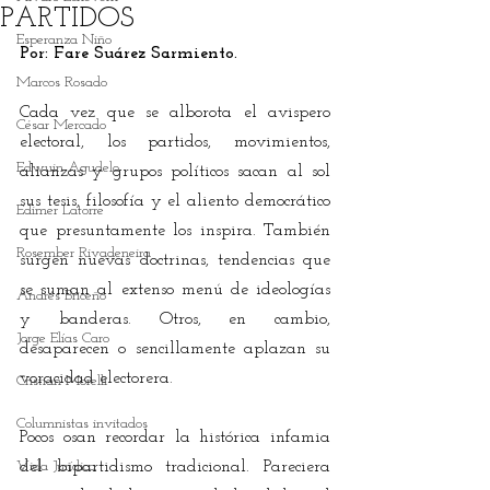
PARTIDOS
Esperanza Niño
Por: Fare Suárez Sarmiento. 
Marcos Rosado
Cada vez que se alborota el avispero 
César Mercado
electoral, los partidos, movimientos, 
Edwuin Agudelo
alianzas y grupos políticos sacan al sol 
sus tesis, filosofía y el aliento democrático 
Edimer Latorre
que presuntamente los inspira. También 
Rosember Rivadeneira
surgen nuevas doctrinas, tendencias que 
se suman al extenso menú de ideologías 
Andrés Briceño
y banderas. Otros, en cambio, 
Jorge Elías Caro
desaparecen o sencillamente aplazan su 
voracidad electorera.
Cristian Morelli
Columnistas invitados
Pocos osan recordar la histórica infamia 
Vida Jurídica
del bipartidismo tradicional. Pareciera 