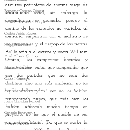
discursos patrioteros de enorme carga de 
Bernardo Carreño Gómez
sensibilidad social; sin embargo, la 
desconfianza se asomaba porque el 
Ricardo Andrés Manrique
destino de los excluidos no variaba, al 
Odilón Adán Robles
contrario, empeoraba con el maltrato de 
los gamonales y el despojo de las tierras. 
Hugo Benavides
Así lo señala el escritor y poeta William 
Ariel Alberto Quiroga
Ospina, 
“los campesinos liberales y 
María José Illidge
conservadores tenían que comprender que 
esos dos partidos, que no eran dos 
Guido Moncayo
doctrinas sino una sola ambición, no los 
José Eduardo Barreneche
representaban y tal vez no los habían 
representado nunca; que más bien los 
Hans Christian Rangel
habían utilizado mucho tiempo en 
Gonzalo Echeverri
proyectos de los que el pueblo no era 
jamás beneficiario”.
 (Pa que se acabe la 
Ramón Palacios