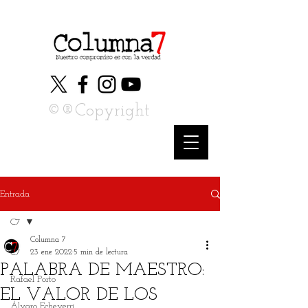
©®Copyright
Entrada
C7
Columna 7
C7
23 ene 2022
5 min de lectura
PALABRA DE MAESTRO:
Rafael Porto
EL VALOR DE LOS
Álvaro Echeverri