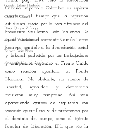
vaina, pág. 109). Pero la Revolución 
Gabriel Jaime Hurtado
Cubana importó a Colombia su espíritu 
libertario, al tiempo que la represión 
Carlos A Gomes
estudiantil crecía por la recalcitrancia del 
Diego Duque Zuluaga
Presidente. Guillermo León Valencia. De 
Ernesto Villa Sánchez
igual manera el sacerdote Camilo Torres 
Restrepo, sensible a la depredación social 
Fabián Díaz Plata
y laboral padecida por los trabajadores 
Redacción Control Popular
y campesinos, organizó el Frente Unido 
como reacción opositora al Frente 
Nacional. No obstante, sus sueños de 
libertad, igualdad y democracia 
murieron muy temprano. Así van 
apareciendo grupos de izquierda con 
vocación guerrillera y de preferencia por 
el dominio del campo, como el Ejército 
Popular de Liberación, EPL, que vio la 