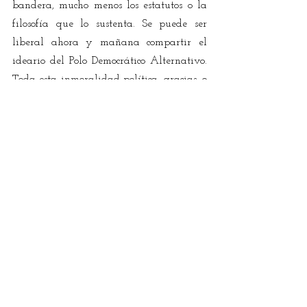
bandera, mucho menos los estatutos o la 
filosofía que lo sustenta. Se puede ser 
liberal ahora y mañana compartir el 
ideario del Polo Democrático Alternativo. 
Toda esta inmoralidad política, gracias, o 
mejor, por culpa de los avales. Resulta 
mucho más trascendente el candidato que 
el partido. El aval es como un guiño que 
se le hace a la política, una irreverencia 
que logró situarse en el seno de los 
escenarios del mercadeo electoral.
Resulta innegable que la desvalorización 
de los partidos es uno de los ingredientes 
más fuertes que ha contribuido a la 
explosión de la crisis social. Los partidos 
políticos son más que clubes, corporaciones 