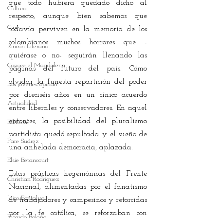
que todo hubiera quedado dicho al 
Cultura
respecto, aunque bien sabemos que 
Cine
todavía perviven en la memoria de los 
colombianos muchos horrores que -
Rincón Literario
quiérase o no- seguirán llenando las 
Conoce el Magdalena
páginas del futuro del país. Cómo 
olvidar la funesta repartición del poder 
Los jóvenes opinan
por dieciséis años en un cínico acuerdo 
Actualidad
entre liberales y conservadores. En aquel 
entonces, la posibilidad del pluralismo 
Editorial
partidista quedó sepultada y el sueño de 
Fare Suárez
una anhelada democracia, aplazada.
Elsie Betancourt
Estas prácticas hegemónicas del Frente 
Christian Rodríguez
Nacional, alimentadas por el fanatismo 
Jairo Fontalvo
de trabajadores y campesinos y retorcidas 
por la fe católica, se reforzaban con 
Ricardo Bolaño