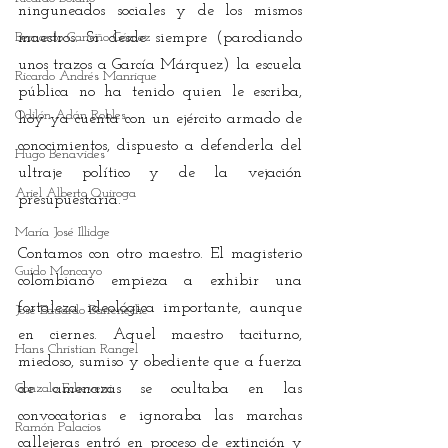
ninguneados sociales y de los mismos 
Bernardo Carreño Gómez
maestros. Si desde siempre (parodiando 
unos trazos a García Márquez) la escuela 
Ricardo Andrés Manrique
pública no ha tenido quien le escriba, 
Odilón Adán Robles
hoy ya cuenta con un ejército armado de 
conocimientos, dispuesto a defenderla del 
Hugo Benavides
ultraje político y de la vejación 
Ariel Alberto Quiroga
presupuestaria.
María José Illidge
Contamos con otro maestro. El magisterio 
Guido Moncayo
colombiano empieza a exhibir una 
fortaleza ideológica importante, aunque 
José Eduardo Barreneche
en ciernes. Aquel maestro taciturno, 
Hans Christian Rangel
miedoso, sumiso y obediente que a fuerza 
Gonzalo Echeverri
de amenazas se ocultaba en las 
convocatorias e ignoraba las marchas 
Ramón Palacios
callejeras entró en proceso de extinción y 