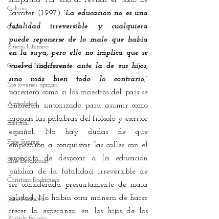
simpática. Por ello al revisar el texto de 
Cultura
Savater (1.997) 
“
La educación no es una 
fatalidad irreversible y cualquiera 
Cine
puede reponerse de lo malo que había 
Rincón Literario
en la suya, pero ello no implica que se 
Conoce el Magdalena
vuelva indiferente ante la de sus hijos, 
sino más bien todo lo contrario,” 
Los jóvenes opinan
pareciera como si los maestros del país se 
Actualidad
hubieran sintonizado para asumir como 
propias las palabras del filósofo y escritor 
Editorial
español. No hay dudas de que 
Fare Suárez
empezaron a conquistar las calles con el 
propósito de despojar a la educación 
Elsie Betancourt
pública de la fatalidad irreversible de 
Christian Rodríguez
ser considerada presuntamente de mala 
calidad. No había otra manera de hacer 
Jairo Fontalvo
crecer la esperanza en los hijos de los 
Ricardo Bolaño