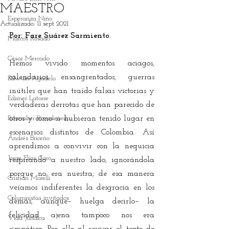
MAESTRO
Esperanza Niño
Actualizado:
11 sept 2021
Por: Fare Suárez Sarmiento.
Marcos Rosado
César Mercado
Hemos vivido momentos aciagos, 
calendarios ensangrentados, guerras 
Edwuin Agudelo
inútiles que han traído falsas victorias y 
Edimer Latorre
verdaderas derrotas que han parecido de 
Rosember Rivadeneira
otros y como si hubieran tenido lugar en 
escenarios distintos de Colombia. Así 
Andrés Briceño
aprendimos a convivir con la nequicia 
Jorge Elías Caro
respirando a nuestro lado, ignorándola 
porque no era nuestra; de esa manera 
Cristian Morelli
veíamos indiferentes la desgracia en los 
Columnistas invitados
demás, aunque– huelga decirlo– la 
felicidad ajena tampoco nos era 
Vida Jurídica