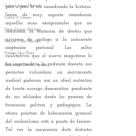
Gabriel Jaime Hurtado
poco a poco lo irá escondiendo la historia. 
Serán de muy ingrata recordación 
Carlos A Gomes
aquellos casos excepcionales que no 
Diego Duque Zuluaga
resistieron la tentación de ofertas que 
sirvieron de prólogo a la inminente 
Ernesto Villa Sánchez
cooptación patronal. Los saltos 
Fabián Díaz Plata
cualitativos que el nuevo magisterio le 
ha imprimido a la profesión docente, nos 
Redacción Control Popular
permiten vislumbrar un movimiento 
sindical poderoso, con un ideal auténtico 
de fuerte arraigo democrático, pendiente 
de sus afiliados desde los procesos de 
formación política y pedagógica. La 
otrora práctica de hibernación gremial 
del sindicalismo está a punto de fenecer. 
Tal vez la consciencia dicte distintos 