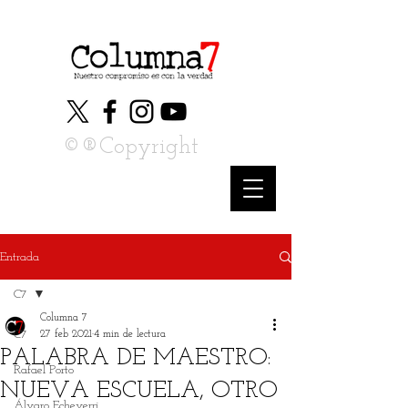
©®Copyright
Entrada
C7
Columna 7
C7
27 feb 2021
4 min de lectura
PALABRA DE MAESTRO:
Rafael Porto
NUEVA ESCUELA, OTRO
Álvaro Echeverri