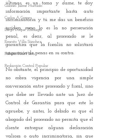
últimas, es un 
toma y dame, 
te doy 
Gabriel Jaime Hurtado
información importante hasta auto 
Carlos A Gomes
incriminatoria y tú me das un beneficio 
jurídico, como lo es la no persecución 
Diego Duque Zuluaga
penal, es decir, al procesado se le 
Ernesto Villa Sánchez
garantiza que la fiscalía no solicitará 
imposición de penas en su contra.
Fabián Díaz Plata
Redacción Control Popular
No obstante, el principio de oportunidad 
no cobra vigencia por una simple 
conversación entre procesado y fiscal, sino 
que debe ser llevado ante un Juez de 
Control de Garantía para que este lo 
apruebe, y antes, lo debido es que el 
abogado del procesado no permita que el 
cliente entregue alguna declaración 
valiosa o auto incriminatoria, sin que 