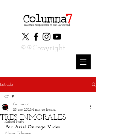
©®Copyright
Entrada
C7
Columna 7
C7
23 ene 2022
4 min de lectura
TRES INMORALES
Rafael Porto
Por: Ariel Quiroga Vides.
Álvaro Echeverri