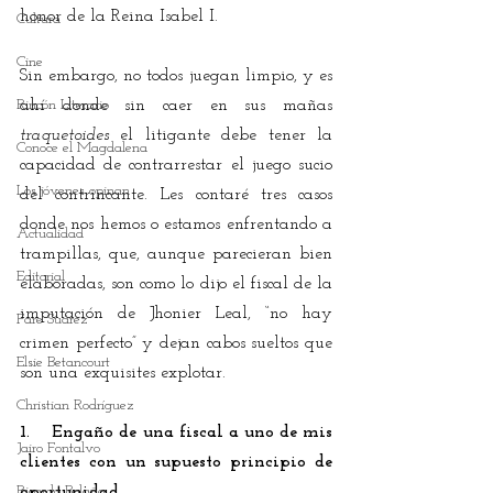
honor de la Reina Isabel I.
Cultura
Cine
Sin embargo, no todos juegan limpio, y es 
Rincón Literario
ahí donde sin caer en sus mañas 
traquetoides
 el litigante debe tener la 
Conoce el Magdalena
capacidad de contrarrestar el juego sucio 
Los jóvenes opinan
del contrincante. Les contaré tres casos 
donde nos hemos o estamos enfrentando a 
Actualidad
trampillas, que, aunque parecieran bien 
Editorial
elaboradas, son como lo dijo el fiscal de la 
imputación de Jhonier Leal, “no hay 
Fare Suárez
crimen perfecto” y dejan cabos sueltos que 
Elsie Betancourt
son una exquisites explotar.
Christian Rodríguez
1.    Engaño de una fiscal a uno de mis 
Jairo Fontalvo
clientes con un supuesto principio de 
Ricardo Bolaño
oportunidad.