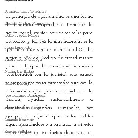
Bernardo Carreño Gómez
El principio de oportunidad es una forma 
Ricardo Andrés Manrique
de modificar, suspender o terminar la 
acción penal, existen varias causales para 
Odilón Adán Robles
invocarlo, y tal vez la más habitual es la 
Hugo Benavides
que tiene que ver con el numeral 05 del 
artículo 324 del Código de Procedimiento 
Ariel Alberto Quiroga
penal, a la que llamaremos escuetamente 
María José Illidge
“colaboración con la justicia”; esta causal 
es importante para procesados que con la 
Guido Moncayo
información que puedan brindar a la 
José Eduardo Barreneche
fiscalía, ayudan sustancialmente a 
Hans Christian Rangel
desarticular bandas criminales, por 
ejemplo, a impedir que ciertos delitos 
Gonzalo Echeverri
sigan ejecutándose o a capturar a directos 
Ramón Palacios
responsables de conductas delictivas, en 