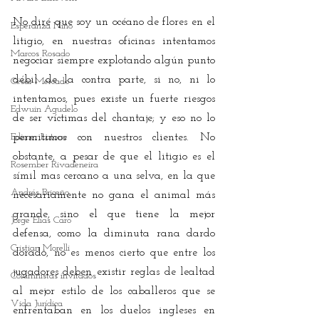
No diré que soy un océano de flores en el 
Esperanza Niño
litigio, en nuestras oficinas intentamos 
Marcos Rosado
negociar siempre explotando algún punto 
débil de la contra parte, si no, ni lo 
César Mercado
intentamos, pues existe un fuerte riesgos 
Edwuin Agudelo
de ser víctimas del chantaje; y eso no lo 
Edimer Latorre
permitimos con nuestros clientes. No 
obstante, a pesar de que el litigio es el 
Rosember Rivadeneira
símil mas cercano a una selva, en la que 
Andrés Briceño
necesariamente no gana el animal más 
grande, sino el que tiene la mejor 
Jorge Elías Caro
defensa, como la diminuta rana dardo 
Cristian Morelli
dorado, no es menos cierto que entre los 
jugadores deben existir reglas de lealtad 
Columnistas invitados
al mejor estilo de los caballeros que se 
Vida Jurídica
enfrentaban en los duelos ingleses en 