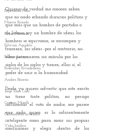
Quienes de verdad me conocen saben 
Esperanza Niño
que no ando echando discursos políticos y 
Marcos Rosado
que más que un hombre de partidos o 
de líderes soy un hombre de ideas, los 
César Mercado
hombres se equivocan, se corrompen y 
Edwuin Agudelo
fracasan, las ideas -por el contrario, no- 
Edimer Latorre
ellas permanecen sin mácula por los 
siglos de los siglos y tienen, ellas sí, el 
Rosember Rivadeneira
poder de unir a la humanidad. 
Andrés Briceño
Desde ya quiero advertir que este escrito 
Jorge Elías Caro
no tiene tinte político, no persigo 
Cristian Morelli
influenciar el voto de nadie, me parece 
que cada quien es lo suficientemente 
Columnistas invitados
inteligente como para sacar sus propias 
Vida Jurídica
conclusiones y elegir -dentro de los 