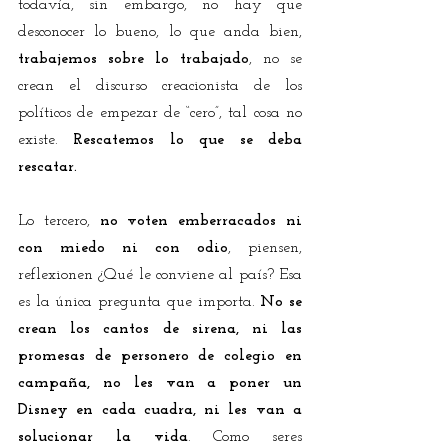
todavía, sin embargo, no hay que 
desconocer lo bueno, lo que anda bien, 
trabajemos sobre lo trabajado
, no se 
crean el discurso creacionista de los 
políticos de empezar de “cero”, tal cosa no 
existe. 
Rescatemos lo que se deba 
rescatar.
Lo tercero, 
no voten emberracados ni 
con miedo ni con odio
, piensen, 
reflexionen ¿Qué le conviene al país? Esa 
es la única pregunta que importa. 
No se 
crean los cantos de sirena, ni las 
promesas de personero de colegio en 
campaña, no les van a poner un 
Disney en cada cuadra, ni les van a 
solucionar la vida
. Como seres 