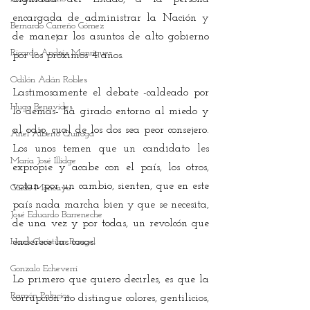
encargada de administrar la Nación y 
Bernardo Carreño Gómez
de manejar los asuntos de alto gobierno 
Ricardo Andrés Manrique
por los próximos 4 años.
Odilón Adán Robles
Lastimosamente el debate -caldeado por 
Hugo Benavides
lo demás- ha girado entorno al miedo y 
al odio, cual de los dos sea peor consejero. 
Ariel Alberto Quiroga
Los unos temen que un candidato les 
María José Illidge
expropie y acabe con el país, los otros, 
votan por un cambio, sienten, que en este 
Guido Moncayo
país nada marcha bien y que se necesita, 
José Eduardo Barreneche
de una vez y por todas, un revolcón que 
Hans Christian Rangel
enderece las cosas.
Gonzalo Echeverri
Lo primero que quiero decirles, es que la 
Ramón Palacios
corrupción no distingue colores, gentilicios, 