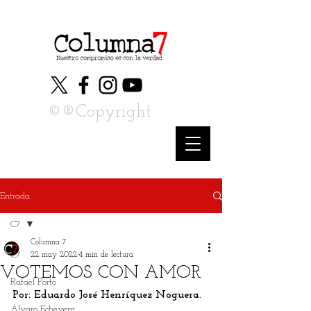
©®Copyright
Entrada
C7
Columna 7
C7
22 may 2022
4 min de lectura
VOTEMOS CON AMOR
Rafael Porto
Por: Eduardo José Henríquez Noguera.
Álvaro Echeverri