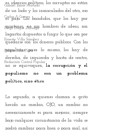
ni idearios políticos, los corruptos no están 
Gabriel Jaime Hurtado
de un lado y los inmaculados del otro, eso 
Carlos A Gomes
es paja. Los bandidos, que los hay por 
montones, no son hombres de ideas, son 
Diego Duque Zuluaga
lagartos dispuestos a fingir lo que sea por 
Ernesto Villa Sánchez
quedarse con los dineros públicos. Con los 
populistas pasa lo mismo, los hay de 
Fabián Díaz Plata
derecha, de izquierda y hasta de centro, 
Redacción Control Popular
no se equivoquen, 
la corrupción y el 
populismo no son un problema 
político, sino ético
.
Lo segundo, a quienes claman a grito 
herido un cambio, OJO, un cambio no 
necesariamente es para mejorar, siempre 
bajo cualquier circunstancia de la vida se 
podrá cambiar para bien o para mal, así 