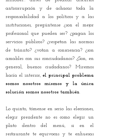
millones… antes de predicar discursos 
anticorrupción y de achacar toda la 
responsabilidad a los políticos y a las 
instituciones, pregúntense ¿son el mejor 
profesional que pueden ser? ¿pagan los 
servicios públicos? ¿respetan las normas 
de tránsito? ¿votan a consciencia? ¿son 
amables con sus conciudadanos? ¿Son, en 
general, buenos ciudadanos? Miremos 
hacía el interior, 
el principal problema 
somos nosotros mismos y la única 
solución somos nosotros también
. 
Lo quinto, tómense en serio las elecciones, 
elegir presidente no es como elegir un 
plato dentro del menú, si en el 
restaurante te equivocas y te enhuesas 