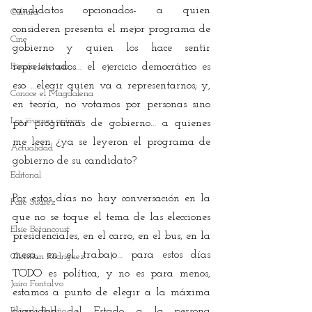
candidatos opcionados- a quien 
Cultura
consideren presenta el mejor programa de 
Cine
gobierno y quien los hace sentir 
Rincón Literario
representados… el ejercicio democrático es 
eso …elegir quien va a representarnos; y, 
Conoce el Magdalena
en teoría, no votamos por personas sino 
Los jóvenes opinan
por programas de gobierno… a quienes 
me leen ¿ya se leyeron el programa de 
Actualidad
gobierno de su candidato?
Editorial
Por estos días no hay conversación en la 
Fare Suárez
que no se toque el tema de las elecciones 
Elsie Betancourt
presidenciales, en el carro, en el bus, en la 
mesa, en el trabajo… para estos días 
Christian Rodríguez
TODO es política, y no es para menos, 
Jairo Fontalvo
estamos a punto de elegir a la máxima 
Ricardo Bolaño
dignidad del Estado, a la persona 